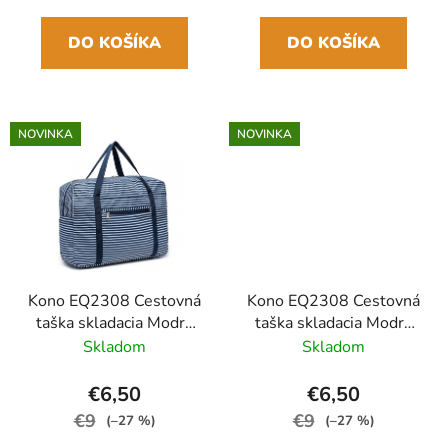
v
DO KOŠÍKA
DO KOŠÍKA
NOVINKA
NOVINKA
Kono EQ2308 Cestovná
Kono EQ2308 Cestovná
taška skladacia Modrá
taška skladacia Modrá
45cm Vodoodolná
Kvetiny 45cm
Skladom
Skladom
Vodoodolná
€6,50
€6,50
€9
€9
(–27 %)
(–27 %)