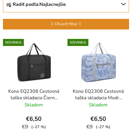
Radiť podľa:
Najlacnejšie
a
d
e
Otvoriť filter
n
i
V
NOVINKA
NOVINKA
e
ý
p
p
r
i
o
s
d
p
u
r
k
Kono EQ2308 Cestovná
Kono EQ2308 Cestovná
o
taška skladacia Čierna
taška skladacia Modrá
t
d
45cm Vodoodolná
45cm Vodoodolná
Skladom
Skladom
o
u
v
k
€6,50
€6,50
t
€9
€9
(–27 %)
(–27 %)
o