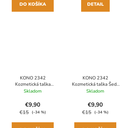
DO KOŠÍKA
DETAIL
KONO 2342
KONO 2342
Kozmetická taška
Kozmetická taška Šedá
Ružová/Telová na
na zavesenie 3,5L
Skladom
Skladom
zavesenie 3,5L
€9,90
€9,90
€15
€15
(–34 %)
(–34 %)