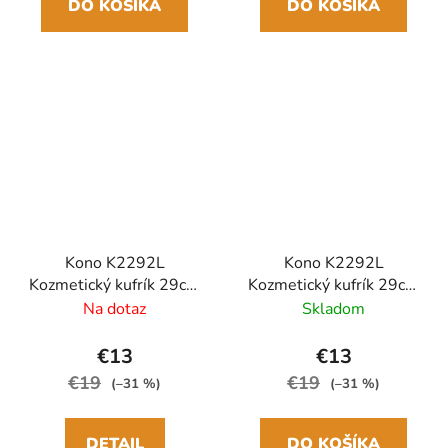
DO KOŠÍKA
DO KOŠÍKA
Kono K2292L
Kono K2292L
Kozmetický kufrík 29cm
Kozmetický kufrík 29cm
Čierna ABS
Šedá ABS
Na dotaz
Skladom
€13
€13
€19
€19
(–31 %)
(–31 %)
DETAIL
DO KOŠÍKA