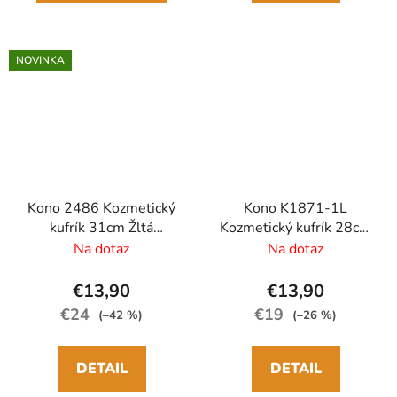
NOVINKA
Kono 2486 Kozmetický
Kono K1871-1L
kufrík 31cm Žltá
Kozmetický kufrík 28cm
ABS/Polykarbonát
Čierna/Hnedá ABS
Na dotaz
Na dotaz
€13,90
€13,90
€24
€19
(–42 %)
(–26 %)
DETAIL
DETAIL