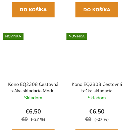
DO KOŠÍKA
DO KOŠÍKA
NOVINKA
NOVINKA
Kono EQ2308 Cestovná
Kono EQ2308 Cestovná
taška skladacia Modrá
taška skladacia
Navy 45cm Vodoodolná
Modrá/béžová 45cm
Skladom
Skladom
Vodoodolná
€6,50
€6,50
€9
€9
(–27 %)
(–27 %)