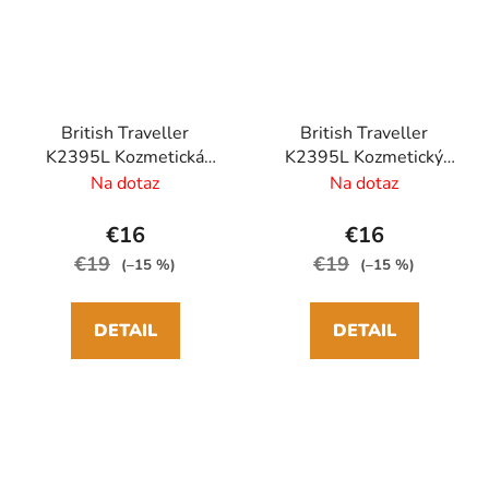
British Traveller
British Traveller
K2395L Kozmetická
K2395L Kozmetický
taška 30cm Čierna
kufrík 30cm Krémový
Na dotaz
Na dotaz
ABS/Polykarbonát
ABS/Polykarbonát
€16
€16
€19
€19
(–15 %)
(–15 %)
DETAIL
DETAIL