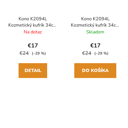
Kono K2094L
Kono K2094L
Kozmetický kufrík 34cm
Kozmetický kufrík 34cm
Čierny Polypropylen
Modrozelený
Na dotaz
Skladom
Polypropylen
€17
€17
€24
€24
(–29 %)
(–29 %)
DETAIL
DO KOŠÍKA