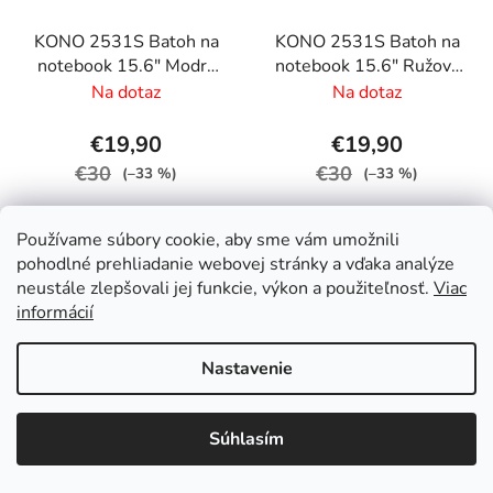
KONO 2531S Batoh na
KONO 2531S Batoh na
notebook 15.6" Modrá
notebook 15.6" Ružová
40cm 20L
40cm 20L
Na dotaz
Na dotaz
€19,90
€19,90
€30
€30
(–33 %)
(–33 %)
Používame súbory cookie, aby sme vám umožnili
DETAIL
DETAIL
pohodlné prehliadanie webovej stránky a vďaka analýze
neustále zlepšovali jej funkcie, výkon a použiteľnosť.
Viac
informácií
Nastavenie
NAČÍTAŤ 60 ĎALŠÍCH
S
1
t
18
Súhlasím
r
O
á
1070
položiek celkom
v
n