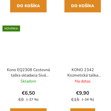
DO KOŠÍKA
DO KOŠÍKA
NOVINKA
Kono EQ2308 Cestovná
KONO 2342
taška skladacia Sivá
Kozmetická taška
45cm Vodoodolná
Béžová na zavesenie
Skladom
Na dotaz
3,5L
€6,50
€9,90
€9
€15
(–27 %)
(–34 %)