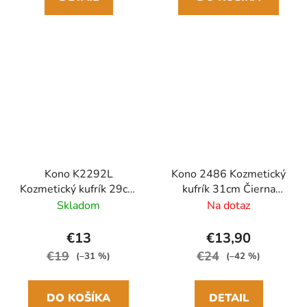
Kono K2292L
Kono 2486 Kozmetický
Kozmetický kufrík 29cm
kufrík 31cm Čierna
Žltá ABS
ABS/Polykarbonát
Skladom
Na dotaz
€13
€13,90
€19
€24
(–31 %)
(–42 %)
DO KOŠÍKA
DETAIL