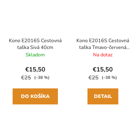
Kono E2016S Cestovná
Kono E2016S Cestovná
taška Sivá 40cm
taška Tmavo-červená
40cm
Skladom
Na dotaz
€15,50
€15,50
€25
€25
(–38 %)
(–38 %)
DO KOŠÍKA
DETAIL