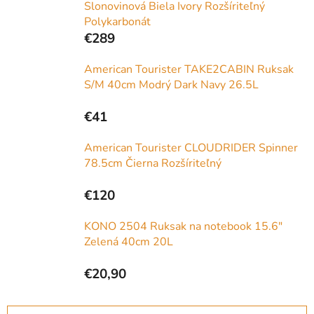
Slonovinová Biela Ivory Rozšíriteľný
Polykarbonát
€289
American Tourister TAKE2CABIN Ruksak
S/M 40cm Modrý Dark Navy 26.5L
€41
American Tourister CLOUDRIDER Spinner
78.5cm Čierna Rozšíriteľný
€120
KONO 2504 Ruksak na notebook 15.6"
Zelená 40cm 20L
€20,90
R