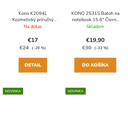
Kono K2094L
KONO 2531S Batoh na
Kozmetický príručný
notebook 15.6" Čierna
kufrík 34cm Krémový
40cm 20L
Na dotaz
Skladom
Polypropylen
€17
€19,90
€24
€30
(–29 %)
(–33 %)
DETAIL
DO KOŠÍKA
NOVINKA
NOVINKA