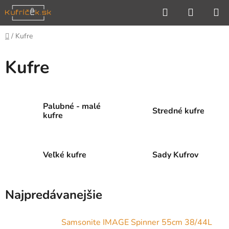
Prejsť
Hľadať
NÁKUP
na
KOŠÍK
obsah
Domov
/
Kufre
Kufre
Palubné - malé
Stredné kufre
kufre
Veľké kufre
Sady Kufrov
Najpredávanejšie
Samsonite IMAGE Spinner 55cm 38/44L