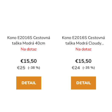
Kono E2016S Cestovná
Kono E2016S Cestovná
taška Modrá 40cm
taška Modrá Cloudy
blue 40cm
Na dotaz
Na dotaz
€15,50
€15,50
€25
€24
(–38 %)
(–35 %)
DETAIL
DETAIL