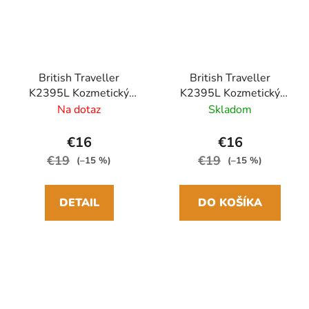
British Traveller
British Traveller
K2395L Kozmetický
K2395L Kozmetický
kufrík 30cm Modrý Navy
kufrík 30cm Šedý
Na dotaz
Skladom
ABS/Polykarbonát
ABS/Polykarbonát
€16
€16
€19
€19
(–15 %)
(–15 %)
DETAIL
DO KOŠÍKA