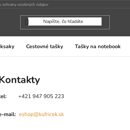
 ochrany osobných údajov
uksaky
Cestovné tašky
Tašky na notebook
Kontakty
tel:
+421 947 905 223
e-mail:
eshop@kufricek.sk