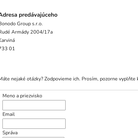
Adresa predávajúceho
Bonodo Group s.r.o.
Rudé Armády 2004/17a
Karviná
733 01
Máte nejaké otázky? Zodpovieme ich. Prosím, pozorne vyplňte 
Meno a priezvisko
Email
Správa