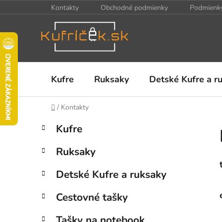
Prejsť
Kontakty
Obchodné podmienky
Podmienky
na
obsah
Kufre
Ruksaky
Detské Kufre a r
Domov
/
Kontakty
B
K
Preskočiť
Kufre
a
kategórie
o
t
č
Ruksaky
e
n
g
ý
Detské Kufre a ruksaky
ó
p
r
Cestovné tašky
i
a
e
n
Tašky na notebook