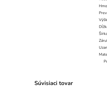
Hmo
Prev
Výš
Dĺžk
Šírk
Záru
Uzam
Mate
P
Súvisiaci tovar