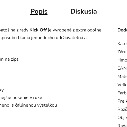
Popis
Diskusia
Batožina z rady
Kick Off
je vyrobená z extra odolnej
Doda
 spôsobu tkania jednoducho udržiavateľná a
Kate
Záru
ím na zips
Hmo
EAN
Mate
Veľk
ky
Farb
nejšie nosenie v ruke
Pre 
meno, s čalúnenou výstelkou
Rozš
Obj
Rad