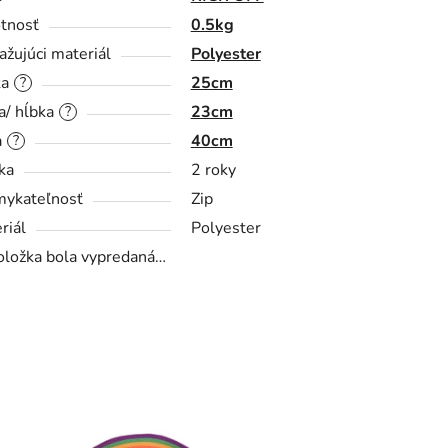
tnosť
0.5kg
ažujúci materiál
Polyester
ka
25cm
?
a/ hĺbka
23cm
?
a
40cm
?
ka
2 roky
ykateľnosť
Zip
riál
Polyester
oložka bola vypredaná…