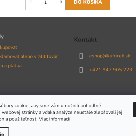
DO KOŠÍKA
dy
Kontakt
kupovať
eshop
@
kufricek.sk
klamovať alebo vrátiť tovar
a a platba
+421 947 905 223
úbory cookie, aby sme vám umožnili pohodlné
 webovej stránky a vďaka analýze neustále zlepšovali jej
on a použiteľnosť.
Viac informácií
ie