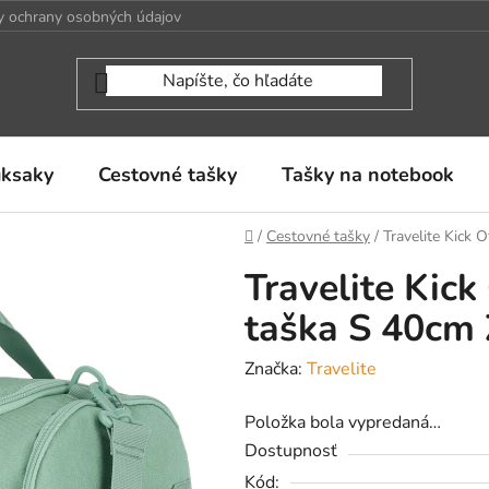
 ochrany osobných údajov
uksaky
Cestovné tašky
Tašky na notebook
Domov
/
Cestovné tašky
/
Travelite Kick 
Travelite Kick
taška S 40cm
Značka:
Travelite
Položka bola vypredaná…
Dostupnosť
Kód: