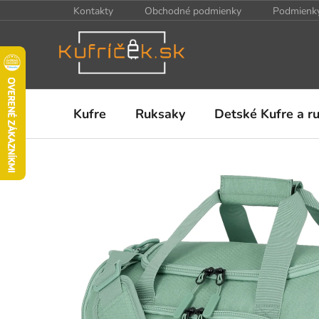
Prejsť
Kontakty
Obchodné podmienky
Podmienky
na
obsah
Kufre
Ruksaky
Detské Kufre a r