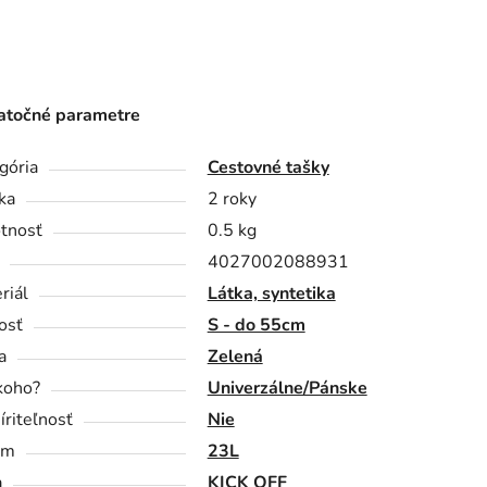
točné parametre
gória
Cestovné tašky
ka
2 roky
tnosť
0.5 kg
4027002088931
riál
Látka, syntetika
osť
S - do 55cm
a
Zelená
koho?
Univerzálne/Pánske
íriteľnosť
Nie
em
23L
a
KICK OFF