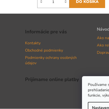
DO KOŠÍKA
Z
á
Návo
Informácie pre vás
p
Ako na
ä
Kontakty
Ako re
t
Obchodné podmienky
i
Doprav
Podmienky ochrany osobných
e
údajov
Prijímame online platby
Používame s
prehliadanie
funkcie, výk
Nastaven