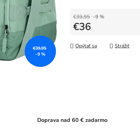
€39,95
–9 %
€36
Jednotková cena:
Opýtať sa
Strážiť
€39,95
–9 %
Doprava nad 60 € zadarmo