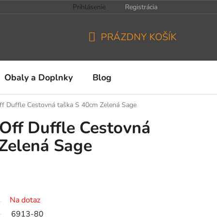
Prihlásenie
Registrácia
PRÁZDNY KOŠÍK
NÁKUPNÝ
KOŠÍK
Obaly a Doplnky
Blog
Off Duffle Cestovná taška S 40cm Zelená Sage
 Off Duffle Cestovná
 Zelená Sage
Na dotaz
6913-80