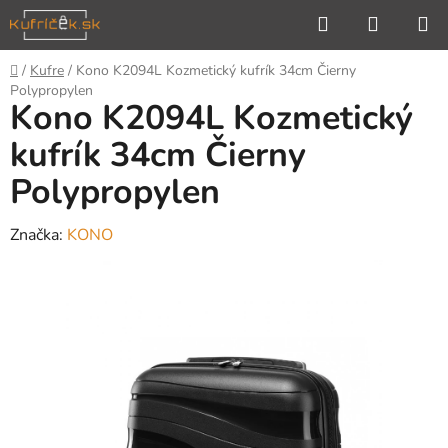
Prejsť
Hľadať
NÁKUP
na
KOŠÍK
obsah
Domov
/
Kufre
/
Kono K2094L Kozmetický kufrík 34cm Čierny
Polypropylen
Kono K2094L Kozmetický
kufrík 34cm Čierny
Polypropylen
Značka:
KONO