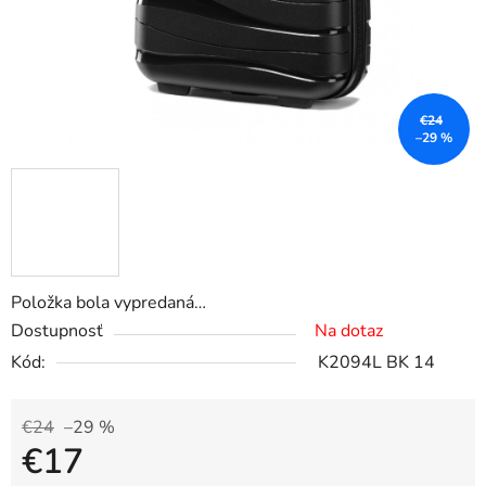
€24
–29 %
Položka bola vypredaná…
Dostupnosť
Na dotaz
Kód:
K2094L BK 14
€24
–29 %
€17