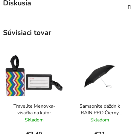
Diskusia
Súvisiaci tovar
Travelite Menovka-
Samsonite dáždnik
visačka na kufor
RAIN PRO Čierny
Multicolor Waves
skladací manuálny
Skladom
Skladom
24cm/97cm