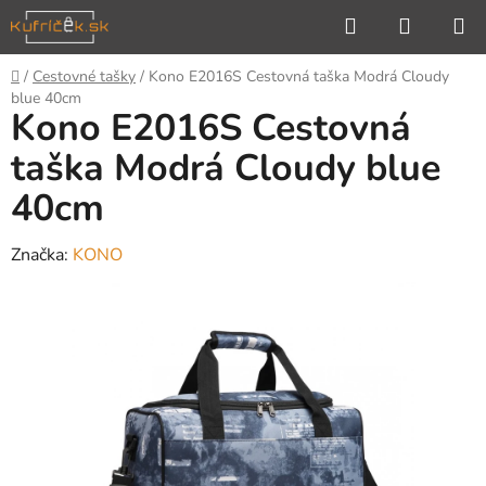
Prejsť
Hľadať
NÁKUP
na
KOŠÍK
obsah
Domov
/
Cestovné tašky
/
Kono E2016S Cestovná taška Modrá Cloudy
blue 40cm
Kono E2016S Cestovná
taška Modrá Cloudy blue
40cm
Značka:
KONO