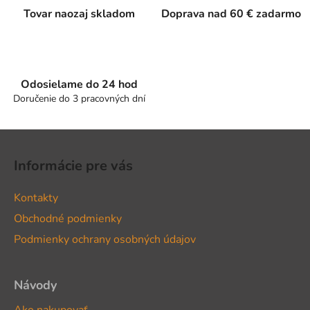
a
Tovar naozaj skladom
Doprava nad 60 € zadarmo
c
i
e
p
Odosielame do 24 hod
r
Doručenie do 3 pracovných dní
v
k
y
Z
v
á
ý
Informácie pre vás
p
p
ä
i
Kontakty
t
s
Obchodné podmienky
u
i
Podmienky ochrany osobných údajov
e
Návody
Ako nakupovať