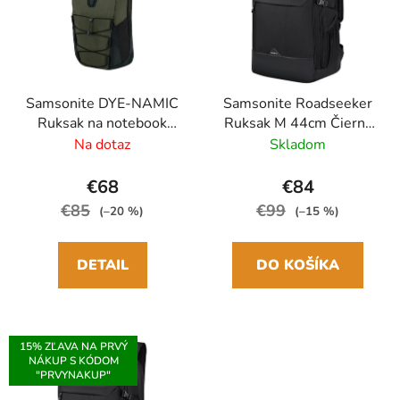
r
i
o
s
d
p
u
r
k
Samsonite DYE-NAMIC
Samsonite Roadseeker
o
Ruksak na notebook
Ruksak M 44cm Čierna
t
d
14,1" Zelená Foliage
Deep Black 28L
Na dotaz
Skladom
o
u
green 16L
v
k
€68
€84
t
€85
€99
(–20 %)
(–15 %)
o
v
DETAIL
DO KOŠÍKA
15% ZĽAVA NA PRVÝ
NÁKUP S KÓDOM
"PRVYNAKUP"