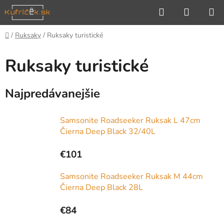
Prejsť
Hľadať
NÁKUP
na
KOŠÍK
obsah
Domov
/
Ruksaky
/
Ruksaky turistické
Ruksaky turistické
Najpredávanejšie
Samsonite Roadseeker Ruksak L 47cm
Čierna Deep Black 32/40L
€101
Samsonite Roadseeker Ruksak M 44cm
Čierna Deep Black 28L
€84