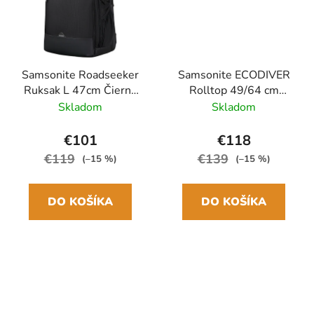
Samsonite Roadseeker
Samsonite ECODIVER
Ruksak L 47cm Čierna
Rolltop 49/64 cm
Deep Black 32/40L
Ruksak Čierna 25/35L
Skladom
Skladom
€101
€118
€119
€139
(–15 %)
(–15 %)
DO KOŠÍKA
DO KOŠÍKA