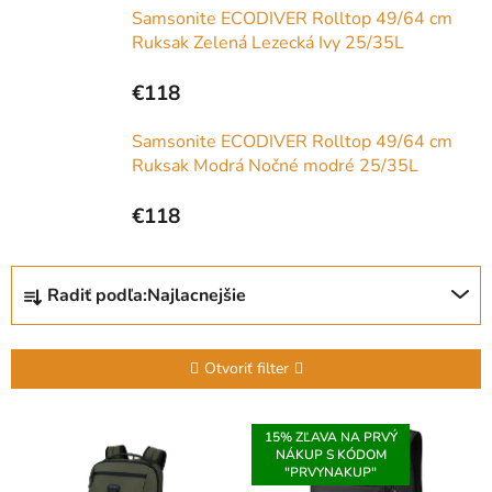
Samsonite ECODIVER Rolltop 49/64 cm
Ruksak Zelená Lezecká Ivy 25/35L
€118
Samsonite ECODIVER Rolltop 49/64 cm
Ruksak Modrá Nočné modré 25/35L
€118
R
Radiť podľa:
Najlacnejšie
a
d
e
Otvoriť filter
n
i
V
15% ZĽAVA NA PRVÝ
e
ý
NÁKUP S KÓDOM
p
"PRVYNAKUP"
p