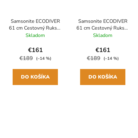
Samsonite ECODIVER
Samsonite ECODIVER
61 cm Cestovný Ruksak
61 cm Cestovný Ruksak
čierny 55L
modrý Blue nights 55L
Skladom
Skladom
€161
€161
€189
€189
(–14 %)
(–14 %)
DO KOŠÍKA
DO KOŠÍKA