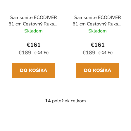
Samsonite ECODIVER
Samsonite ECODIVER
61 cm Cestovný Ruksak
61 cm Cestovný Ruksak
Zelená Climbing Ivy 55L
žltý 55L
Skladom
Skladom
€161
€161
€189
€189
(–14 %)
(–14 %)
DO KOŠÍKA
DO KOŠÍKA
14
položiek celkom
O
v
l
á
d