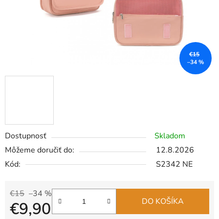
€15
–34 %
Dostupnosť
Skladom
Môžeme doručiť do:
12.8.2026
Kód:
S2342 NE
€15
–34 %
DO KOŠÍKA
€9,90