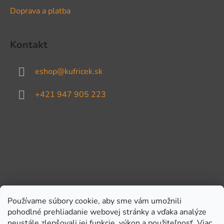
Doprava a platba
Kontakt
eshop
@
kufricek.sk
+421 947 905 223
Používame súbory cookie, aby sme vám umožnili
pohodlné prehliadanie webovej stránky a vďaka analýze
Prijímame online platby
neustále zlepšovali jej funkcie, výkon a použiteľnosť.
Viac