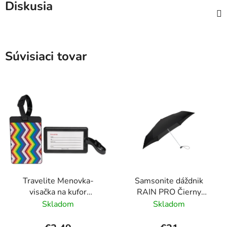
Diskusia
Súvisiaci tovar
Travelite Menovka-
Samsonite dáždnik
visačka na kufor
RAIN PRO Čierny
Multicolor Waves
skladací manuálny
Skladom
Skladom
24cm/97cm