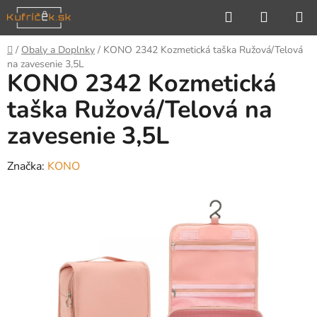
Prejsť
Hľadať
NÁKUP
na
KOŠÍK
obsah
Domov
/
Obaly a Doplnky
/
KONO 2342 Kozmetická taška Ružová/Telová
na zavesenie 3,5L
KONO 2342 Kozmetická
taška Ružová/Telová na
zavesenie 3,5L
Značka:
KONO