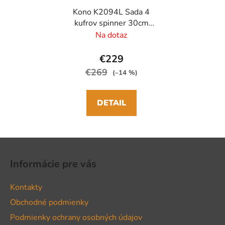
Kono K2094L Sada 4
kufrov spinner 30cm
55cm 65cm 76cm Biely
Na dotaz
Polypropylén
€229
€269
(–14 %)
DETAIL
Z
á
Informácie pre vás
p
ä
Kontakty
t
Obchodné podmienky
i
Podmienky ochrany osobných údajov
e