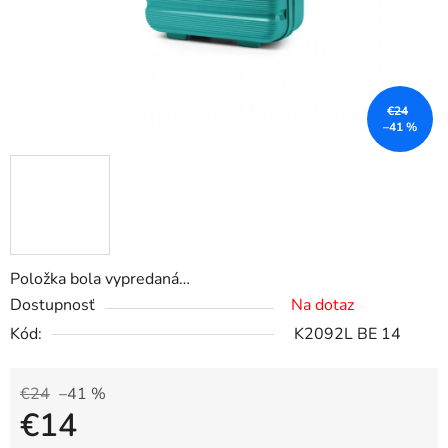
€24
–41 %
Položka bola vypredaná…
Dostupnosť
Na dotaz
Kód:
K2092L BE 14
€24
–41 %
€14