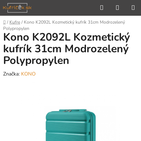
Prejsť
Hľadať
NÁKUP
na
KOŠÍK
obsah
Domov
/
Kufre
/
Kono K2092L Kozmetický kufrík 31cm Modrozelený
Polypropylen
Kono K2092L Kozmetický
kufrík 31cm Modrozelený
Polypropylen
Značka:
KONO