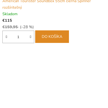
American Tourister Soundbox 55cm čierna Spinner
rozšíriteľný
Skladom
€115
€159,95
(–28 %)
DO KOŠÍKA