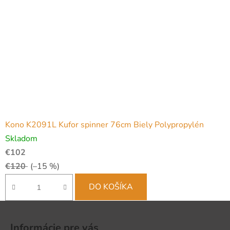
Kono K2091L Kufor spinner 76cm Biely Polypropylén
Skladom
€102
€120
(–15 %)
DO KOŠÍKA
Z
á
Informácie pre vás