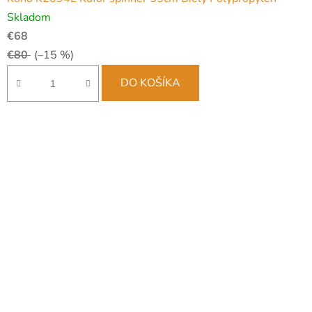
Skladom
€68
€80
(–15 %)
DO KOŠÍKA