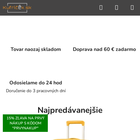
Prejsť
Hľadať
NÁKUP
na
KOŠÍK
obsah
V
i
Tovar naozaj skladom
Doprava nad 60 € zadarmo
t
a
j
Odosielame do 24 hod
t
Doručenie do 3 pracovných dní
e
v
Najpredávanejšie
n
15% ZĽAVA NA PRVÝ
NÁKUP S KÓDOM
"PRVYNAKUP"
a