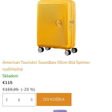
š
o
m
o
b
c
h
American Tourister Soundbox 55cm žltá Spinner
o
rozšíriteľný
d
Skladom
€115
e
€159,95
(–28 %)
DO KOŠÍKA