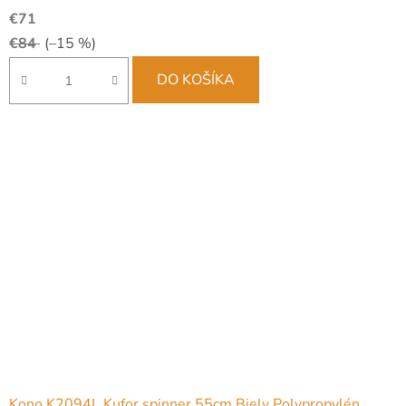
€71
€84
(–15 %)
DO KOŠÍKA
Kono K2094L Kufor spinner 55cm Biely Polypropylén