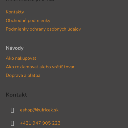
p
ä
Kontakty
t
Obchodné podmienky
i
Podmienky ochrany osobných údajov
e
Návody
Ako nakupovať
Ako reklamovať alebo vrátiť tovar
Doprava a platba
Kontakt
eshop
@
kufricek.sk
+421 947 905 223