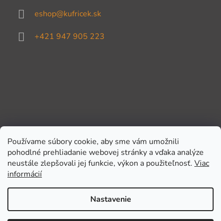
eshop
@
kufricek.sk
+421 947 905 223
Používame súbory cookie, aby sme vám umožnili
pohodlné prehliadanie webovej stránky a vďaka analýze
Prijímame online platby
neustále zlepšovali jej funkcie, výkon a použiteľnosť.
Viac
informácií
Nastavenie