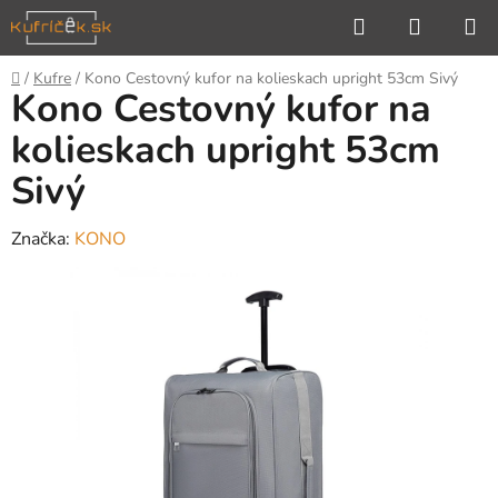
Prejsť
Hľadať
NÁKUP
na
KOŠÍK
obsah
Domov
/
Kufre
/
Kono Cestovný kufor na kolieskach upright 53cm Sivý
Kono Cestovný kufor na
kolieskach upright 53cm
Sivý
Značka:
KONO