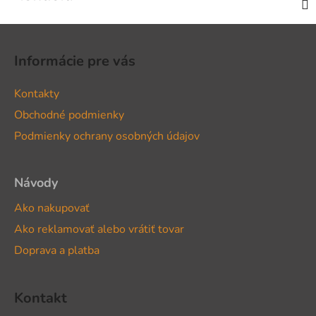
Z
á
Informácie pre vás
p
ä
Kontakty
t
Obchodné podmienky
i
Podmienky ochrany osobných údajov
e
Návody
Ako nakupovať
Ako reklamovať alebo vrátiť tovar
Doprava a platba
Kontakt