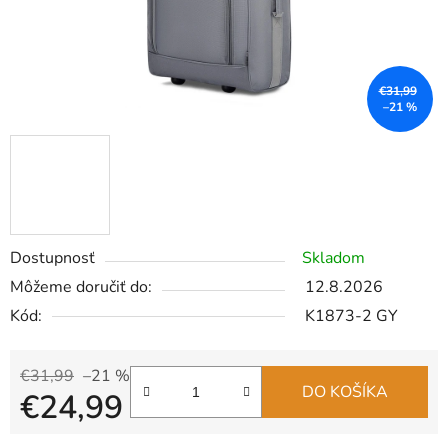
€31,99
–21 %
Dostupnosť
Skladom
Môžeme doručiť do:
12.8.2026
Kód:
K1873-2 GY
€31,99
–21 %
DO KOŠÍKA
€24,99
Jednotková cena: