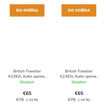
DO KOŠÍKA
DO KOŠÍKA
British Traveller
British Traveller
K2392L Kufor spinner
K2392L Kufor spinner
66cm Hnedý
66cm Krémový
Skladom
Skladom
Polypropylén
Polypropylén
€65
€65
€76
€76
(–14 %)
(–14 %)