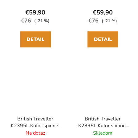
€59,90
€59,90
€76
€76
(–21 %)
(–21 %)
DETAIL
DETAIL
British Traveller
British Traveller
K2395L Kufor spinner
K2395L Kufor spinner
61cm Béžový
61cm Čierny
Na dotaz
Skladom