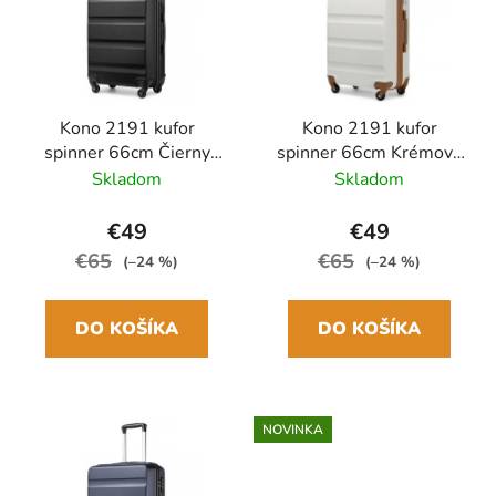
r
i
o
s
d
p
u
r
k
Kono 2191 kufor
Kono 2191 kufor
o
spinner 66cm Čierny
spinner 66cm Krémový
t
d
ABS
ABS
Skladom
Skladom
o
u
v
k
€49
€49
t
€65
€65
(–24 %)
(–24 %)
o
v
DO KOŠÍKA
DO KOŠÍKA
NOVINKA