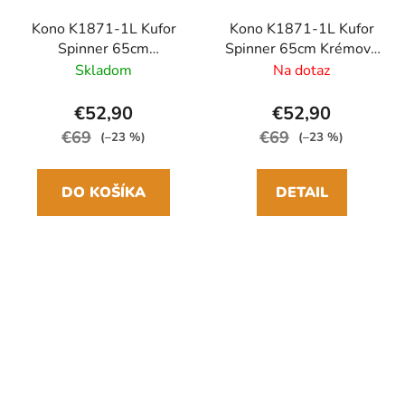
Kono K1871-1L Kufor
Kono K1871-1L Kufor
Spinner 65cm
Spinner 65cm Krémová
Čierna/Hnedá ABS
ABS
Skladom
Na dotaz
€52,90
€52,90
€69
€69
(–23 %)
(–23 %)
DO KOŠÍKA
DETAIL