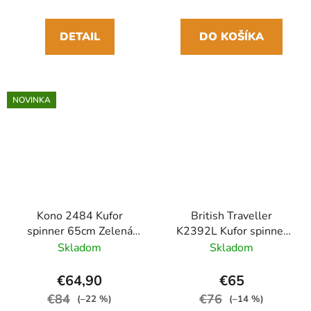
DETAIL
DO KOŠÍKA
NOVINKA
Kono 2484 Kufor
British Traveller
spinner 65cm Zelená
K2392L Kufor spinner
ABS/Polykarbonát
66cm Čierny
Skladom
Skladom
Rozšíriteľný
Polypropylén
€64,90
€65
€84
€76
(–22 %)
(–14 %)