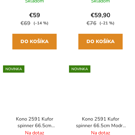
ABS
Polypropylén
Skladom
Skladom
€59
€59,90
€69
€76
(–14 %)
(–21 %)
DO KOŠÍKA
DO KOŠÍKA
NOVINKA
NOVINKA
Kono 2591 Kufor
Kono 2591 Kufor
spinner 66.5cm
spinner 66.5cm Modrá
Krémová Polypropylen
Polypropylén
Na dotaz
Na dotaz