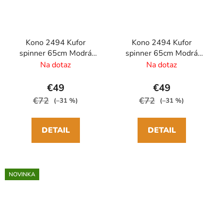
Kono 2494 Kufor
Kono 2494 Kufor
spinner 65cm Modrá
spinner 65cm Modrá
ABS/Polykarbonát
Denim
Na dotaz
Na dotaz
ABS/Polykarbonát
€49
€49
€72
€72
(–31 %)
(–31 %)
DETAIL
DETAIL
NOVINKA