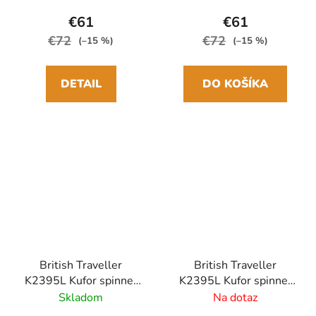
Polykarbonát/ABS
Polykarbonát/ABS
€61
€61
€72
€72
(–15 %)
(–15 %)
DETAIL
DO KOŠÍKA
British Traveller
British Traveller
K2395L Kufor spinner
K2395L Kufor spinner
61cm Modrý Navy
61cm Modrý
Skladom
Na dotaz
Polykarbonát/ABS
Polykarbonát/ABS