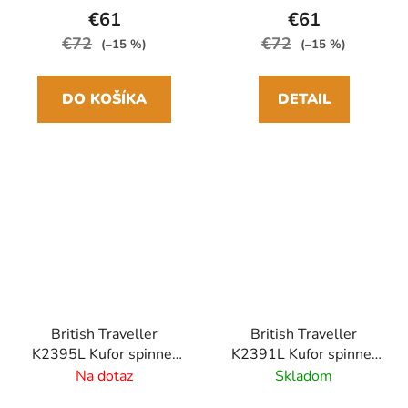
€61
€61
€72
€72
(–15 %)
(–15 %)
DO KOŠÍKA
DETAIL
British Traveller
British Traveller
K2395L Kufor spinner
K2391L Kufor spinner
61cm Šedý
64cm Biela ABS
Na dotaz
Skladom
Polykarbonát/ABS