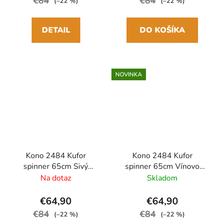
€84
€84
(–22 %)
(–22 %)
DETAIL
DO KOŠÍKA
NOVINKA
Kono 2484 Kufor
Kono 2484 Kufor
spinner 65cm Sivý
spinner 65cm Vínovo
ABS/Polykarbonát
červená
Na dotaz
Skladom
Rozšíriteľný
ABS/Polykarbonát
Rozšíriteľný
€64,90
€64,90
€84
€84
(–22 %)
(–22 %)