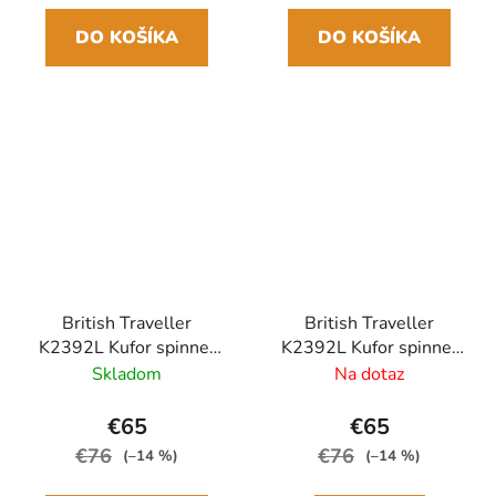
DO KOŠÍKA
DO KOŠÍKA
British Traveller
British Traveller
K2392L Kufor spinner
K2392L Kufor spinner
66cm Modrý
66cm Sivý Polypropylén
Skladom
Na dotaz
Polypropylén
€65
€65
€76
€76
(–14 %)
(–14 %)