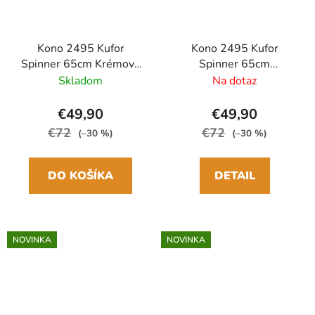
Kono 2495 Kufor
Kono 2495 Kufor
Spinner 65cm Krémový
Spinner 65cm
ABS/Polykarbonát
Svetlomodrý
Skladom
Na dotaz
ABS/Polykarbonát
€49,90
€49,90
€72
€72
(–30 %)
(–30 %)
DO KOŠÍKA
DETAIL
NOVINKA
NOVINKA