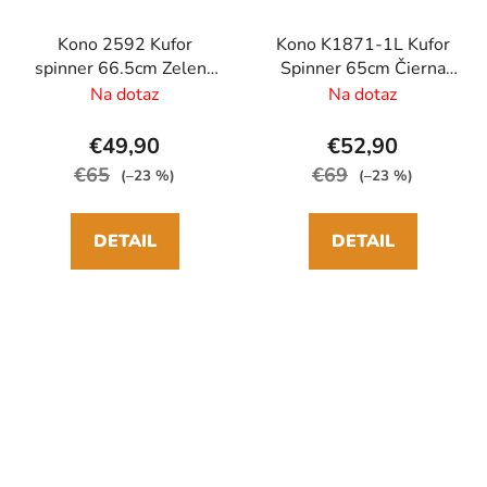
Kono 2592 Kufor
Kono K1871-1L Kufor
spinner 66.5cm Zelená
Spinner 65cm Čierna
ABS/Polykarbonát
ABS
Na dotaz
Na dotaz
€49,90
€52,90
€65
€69
(–23 %)
(–23 %)
DETAIL
DETAIL