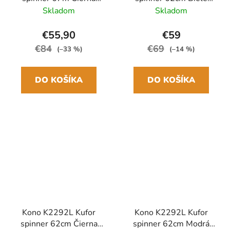
ABS/Polykarbonát
ABS
Skladom
Skladom
€55,90
€59
€84
€69
(–33 %)
(–14 %)
DO KOŠÍKA
DO KOŠÍKA
Kono K2292L Kufor
Kono K2292L Kufor
spinner 62cm Čierna
spinner 62cm Modrá