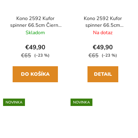
Kono 2592 Kufor
Kono 2592 Kufor
spinner 66.5cm Čierna
spinner 66.5cm
ABS/Polykarbonát
Krémová
Skladom
Na dotaz
ABS/Polykarbonát
€49,90
€49,90
€65
€65
(–23 %)
(–23 %)
DO KOŠÍKA
DETAIL
NOVINKA
NOVINKA