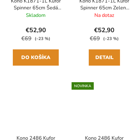
Kono K1871-1L Kufor
Kono K1871-1L Kufor
Spinner 65cm Šedá
Spinner 65cm Zelená
ABS
ABS
Skladom
Na dotaz
€52,90
€52,90
€69
€69
(–23 %)
(–23 %)
DO KOŠÍKA
DETAIL
NOVINKA
Kono 2486 Kufor
Kono 2486 Kufor