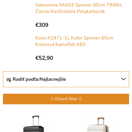
Samsonite IMAGE Spinner 69cm 79/86L
Čierna Rozšíriteľný Polykarbonát
€309
Kono K1871-1L Kufor Spinner 65cm
Krémová Kamufláž ABS
€52,90
R
Radiť podľa:
Najlacnejšie
a
d
e
Otvoriť filter
n
i
V
e
ý
p
p