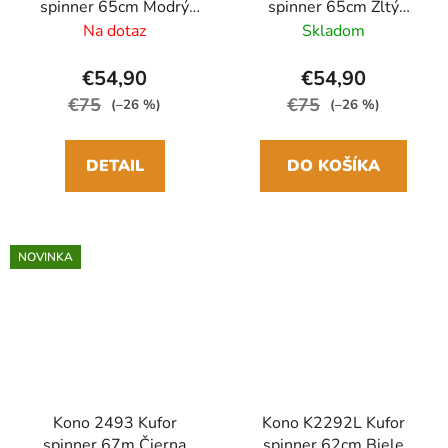
spinner 65cm Modrý
spinner 65cm Žltý
ABS/Polykarbonát
ABS/Polykarbonát
Na dotaz
Skladom
€54,90
€54,90
€75
€75
(–26 %)
(–26 %)
DETAIL
DO KOŠÍKA
NOVINKA
Kono 2493 Kufor
Kono K2292L Kufor
spinner 67m Čierna
spinner 62cm Biele