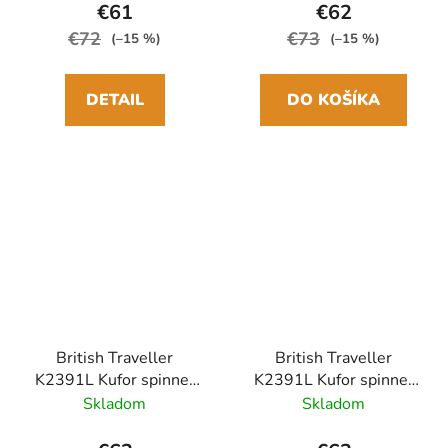
€61
€62
€72
€73
(–15 %)
(–15 %)
DETAIL
DO KOŠÍKA
British Traveller
British Traveller
K2391L Kufor spinner
K2391L Kufor spinner
64cm Čierna ABS
64cm Modrá Navy ABS
Skladom
Skladom