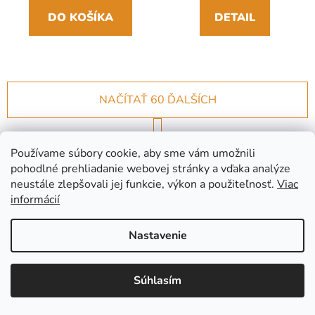
DO KOŠÍKA
DETAIL
NAČÍTAŤ 60 ĎALŠÍCH
S
1
t
4
r
O
Používame súbory cookie, aby sme vám umožnili
á
238
položiek celkom
v
pohodlné prehliadanie webovej stránky a vďaka analýze
n
l
neustále zlepšovali jej funkcie, výkon a použiteľnosť.
Viac
k
HORE
á
informácií
o
d
v
a
a
Nastavenie
c
n
i
i
e
e
Súhlasím
Tovar naozaj skladom
Doprava nad 60 € zadarmo
p
r