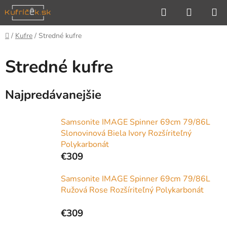
Prejsť
Hľadať
NÁKUP
na
KOŠÍK
obsah
Domov
/
Kufre
/
Stredné kufre
Stredné kufre
Najpredávanejšie
Samsonite IMAGE Spinner 69cm 79/86L
Slonovinová Biela Ivory Rozšíriteľný
Polykarbonát
€309
Samsonite IMAGE Spinner 69cm 79/86L
Ružová Rose Rozšíriteľný Polykarbonát
€309