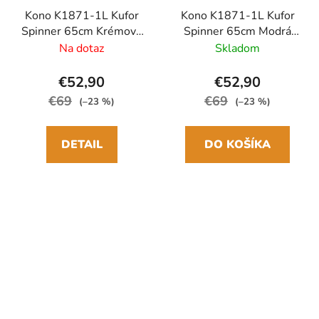
Kono K1871-1L Kufor
Kono K1871-1L Kufor
Spinner 65cm Krémová
Spinner 65cm Modrá
Kamufláž ABS
ABS
Na dotaz
Skladom
€52,90
€52,90
€69
€69
(–23 %)
(–23 %)
DETAIL
DO KOŠÍKA