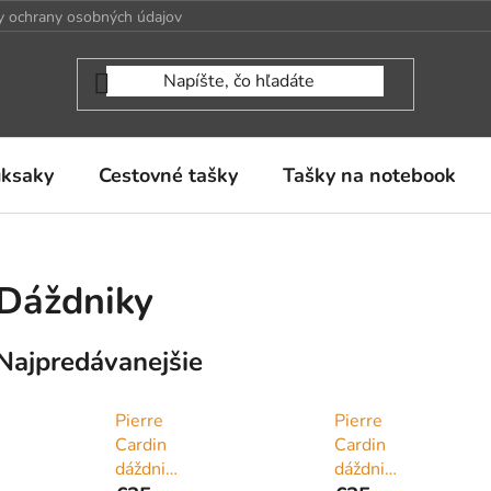
 ochrany osobných údajov
uksaky
Cestovné tašky
Tašky na notebook
Dáždniky
Najpredávanejšie
Pierre
Pierre
Cardin
Cardin
dáždnik
dáždnik