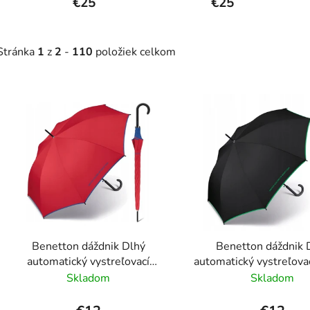
skladací
€25
skladací
€25
Easymatic
Easymatic
Modrý
Biely
Foulard
Foulard
Stránka
1
z
2
-
110
položiek celkom
Tmavomodrý
28cm/96cm
28cm/96cm
V
ý
p
s
p
r
o
d
Benetton dáždnik Dlhý
Benetton dáždnik 
u
automatický vystreľovací
automatický vystreľova
k
Červený 87cm/102cm
87cm/102cm
Skladom
Skladom
t