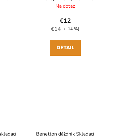
84cm/90cm
Na dotaz
€12
€14
(–14 %)
DETAIL
skladací
Benetton dáždnik Skladací