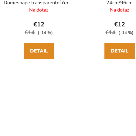
Domeshape transparentní černý
24cm/96cm
84cm/90cm
Na dotaz
Na dotaz
€12
€12
€14
€14
(–14 %)
(–14 %)
DETAIL
DETAIL