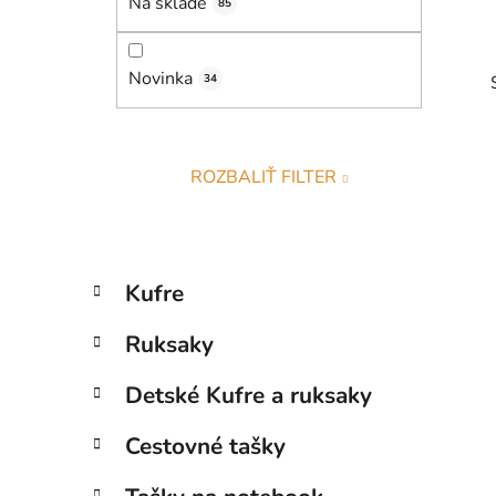
Na sklade
e
85
l
Novinka
34
ROZBALIŤ FILTER
i
K
Preskočiť
Kufre
a
kategórie
t
Ruksaky
e
g
Detské Kufre a ruksaky
ó
r
Cestovné tašky
i
e