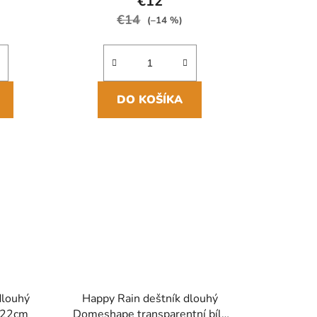
v
€12
€14
(–14 %)
DO KOŠÍKA
dlouhý
Happy Rain deštník dlouhý
122cm
Domeshape transparentní bílý