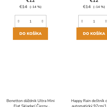
o
€12
€12
v
€14
€14
(–14 %)
(–14 %)
DO KOŠÍKA
DO KOŠÍKA
Benetton dáždnik Ultra Mini
Happy Rain deštník 
Flat Skladací Čierny
automatický 97cm/