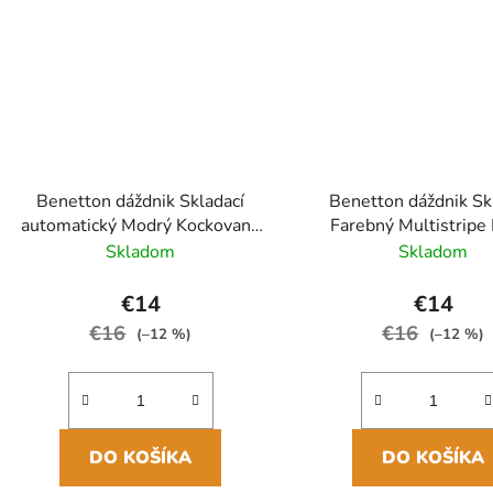
Benetton dáždnik Skladací
Benetton dáždnik Sk
automatický Modrý Kockovaný
Farebný Multistripe
28cm/95cm
Salmon Super Mini 2
Skladom
Skladom
€14
€14
€16
€16
(–12 %)
(–12 %)
DO KOŠÍKA
DO KOŠÍKA