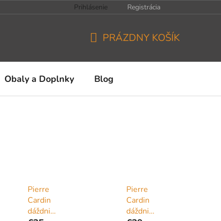
Prihlásenie
Registrácia
PRÁZDNY KOŠÍK
NÁKUPNÝ
KOŠÍK
Obaly a Doplnky
Blog
Pierre
Pierre
Cardin
Cardin
dáždnik
dáždnik