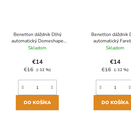
Benetton dáždnik Dlhý
Benetton dáždnik 
automatický Domeshape
automatický Fare
Transparent Stripes
Multistripes Lime 
Skladom
Skladom
85cm/85cm
86cm/105cm
€14
€14
€16
€16
(–12 %)
(–12 %)
DO KOŠÍKA
DO KOŠÍKA