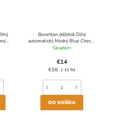
Dlhý
Benetton dáždnik Dlhý
bný
automatický Modrý Blue Checks
Punch
86cm/104cm
Skladom
€14
€16
(–12 %)
DO KOŠÍKA