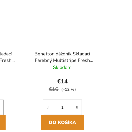
ladací
Benetton dáždnik Skladací
 Fresh
Farebný Multistripe Fresh
3cm/95cm
Salmon Ultra Mini 17cm/87cm
Skladom
€14
€16
(–12 %)
DO KOŠÍKA