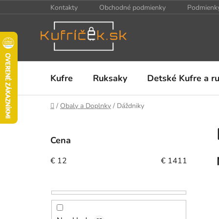
Prejsť
Kontakty
Obchodné podmienky
Podmienky
na
obsah
Kufre
Ruksaky
Detské Kufre a r
Domov
/
Obaly a Doplnky
/
Dáždniky
B
o
Cena
č
n
€
12
€
1411
ý
p
a
n