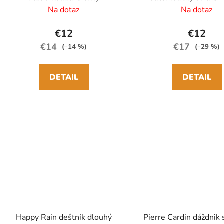
17cm/87cm
Na dotaz
Na dotaz
€12
€12
€14
€17
(–14 %)
(–29 %)
DETAIL
DETAIL
Happy Rain deštník dlouhý
Pierre Cardin dáždnik 