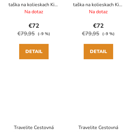
taška na kolieskach Kick
taška na kolieskach Kick
Off 68cm Zelená Sage
Off M Modrá
Na dotaz
Na dotaz
€72
€72
€79,95
€79,95
(–9 %)
(–9 %)
DETAIL
DETAIL
Travelite Cestovná
Travelite Cestovná