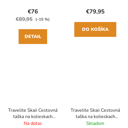
Modrá Navy
cm Červená
€76
€79,95
€89,95
(–15 %)
DO KOŠÍKA
DETAIL
Travelite Skaii Cestovná
Travelite Skaii Cestovná
taška na kolieskach
taška na kolieskach
Wheeled duffle M 65
Wheeled duffle M 65
Na dotaz
Skladom