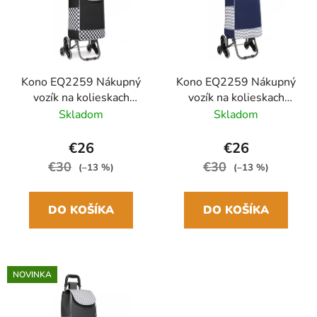
r
i
o
s
d
p
u
r
k
Kono EQ2259 Nákupný
Kono EQ2259 Nákupný
o
vozík na kolieskach
vozík na kolieskach
t
d
Čierna 54cm 31L
Modrá 54cm 31L
Skladom
Skladom
o
u
v
k
€26
€26
t
€30
€30
(–13 %)
(–13 %)
o
v
DO KOŠÍKA
DO KOŠÍKA
NOVINKA