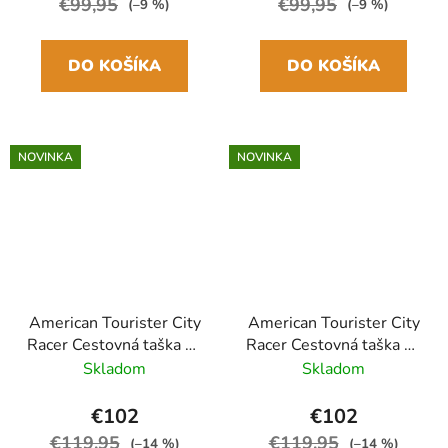
€99,95
€99,95
(–9 %)
(–9 %)
DO KOŠÍKA
DO KOŠÍKA
NOVINKA
NOVINKA
American Tourister City
American Tourister City
Racer Cestovná taška na
Racer Cestovná taška na
kolieskach L 77cm
kolieskach L 77cm
Skladom
Skladom
Čierna
Modrá
€102
€102
€119,95
€119,95
(–14 %)
(–14 %)