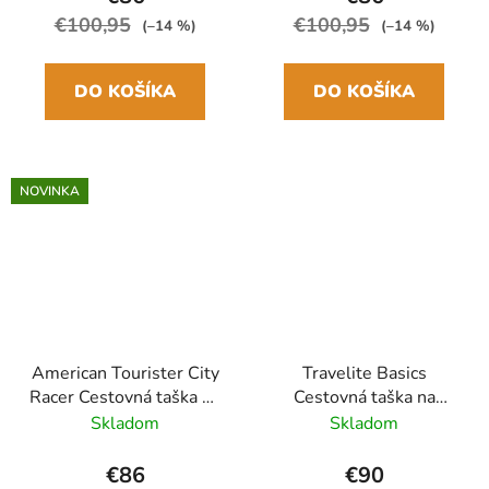
€100,95
€100,95
(–14 %)
(–14 %)
DO KOŠÍKA
DO KOŠÍKA
NOVINKA
American Tourister City
Travelite Basics
Racer Cestovná taška na
Cestovná taška na
kolieskach M 68cm
kolieskach 71cm Biela/
Skladom
Skladom
Modrá Navy
Čierna
€86
€90