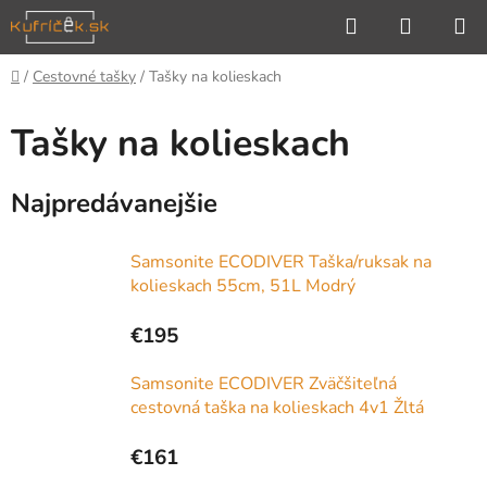
Prejsť
Hľadať
NÁKUP
na
KOŠÍK
obsah
Domov
/
Cestovné tašky
/
Tašky na kolieskach
Tašky na kolieskach
Najpredávanejšie
Samsonite ECODIVER Taška/ruksak na
kolieskach 55cm, 51L Modrý
€195
Samsonite ECODIVER Zväčšiteľná
cestovná taška na kolieskach 4v1 Žltá
€161