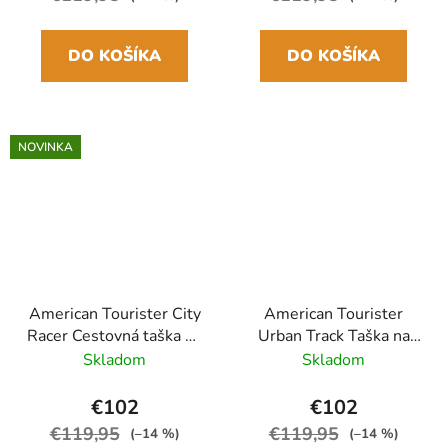
DO KOŠÍKA
DO KOŠÍKA
NOVINKA
American Tourister City
American Tourister
Racer Cestovná taška na
Urban Track Taška na
kolieskach L 77cm
kolieskach 55cm Čierna
Skladom
Skladom
Modrá Navy
€102
€102
€119,95
€119,95
(–14 %)
(–14 %)