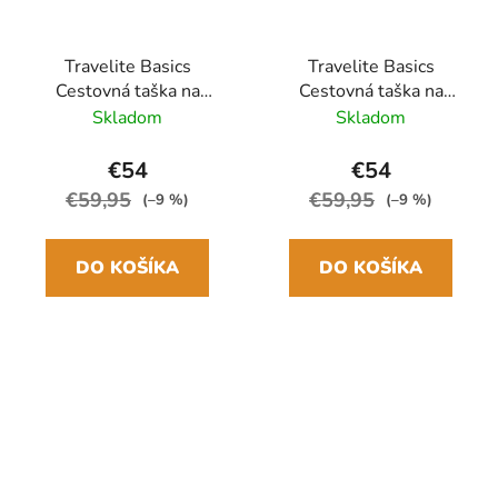
Travelite Basics
Travelite Basics
Cestovná taška na
Cestovná taška na
kolieskach S 55cm
kolieskach S 55cm
Skladom
Skladom
Čierna Rozšíriteľná
Modrá Navy
Rozšíriteľná
€54
€54
€59,95
€59,95
(–9 %)
(–9 %)
DO KOŠÍKA
DO KOŠÍKA