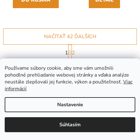
NAČÍTAŤ 42 ĎALŠÍCH
S
1
t
2
r
O
á
102
položiek celkom
v
Používame súbory cookie, aby sme vám umožnili
n
l
pohodlné prehliadanie webovej stránky a vďaka analýze
k
HORE
á
neustále zlepšovali jej funkcie, výkon a použiteľnosť.
Viac
o
d
v
informácií
a
a
c
n
Nastavenie
i
i
e
e
Tovar naozaj skladom
Doprava nad 60 € zadarmo
p
Súhlasím
r
v