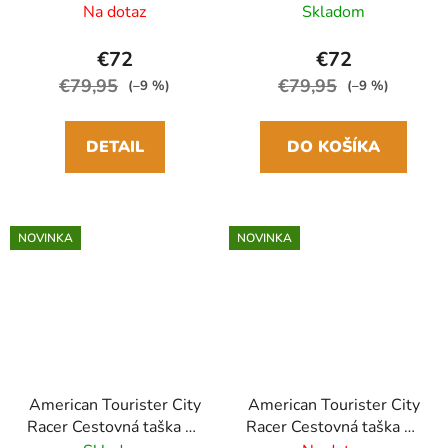
Off XL Ružová
Off XL Sivá Antracit
Na dotaz
Skladom
€72
€72
€79,95
€79,95
(–9 %)
(–9 %)
DETAIL
DO KOŠÍKA
NOVINKA
NOVINKA
American Tourister City
American Tourister City
Racer Cestovná taška na
Racer Cestovná taška na