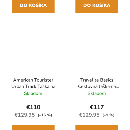
DO KOŠÍKA
DO KOŠÍKA
American Tourister
Travelite Basics
Urban Track Taška na
Cestovná taška na
kolieskach 68cm
kolieskach 70cm Biela/
Skladom
Skladom
Ružová Lilas Pink
Čierna rozšíriteľná
€110
€117
€129,95
€129,95
(–15 %)
(–9 %)