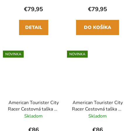
cm Modrá
cm Sivá Anthracite
€79,95
€79,95
DETAIL
DO KOŠÍKA
NOVINKA
NOVINKA
American Tourister City
American Tourister City
Racer Cestovná taška na
Racer Cestovná taška na
kolieskach M 68cm
kolieskach M 68cm
Skladom
Skladom
Čierna
Modrá
€86
€86