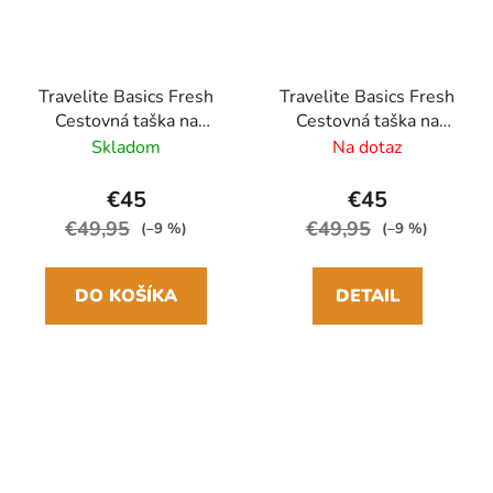
Travelite Basics Fresh
Travelite Basics Fresh
Cestovná taška na
Cestovná taška na
kolieskach L 71 cm
kolieskach L 71 cm
Skladom
Na dotaz
Červená Bordeaux
Čierna
€45
€45
€49,95
€49,95
(–9 %)
(–9 %)
DO KOŠÍKA
DETAIL