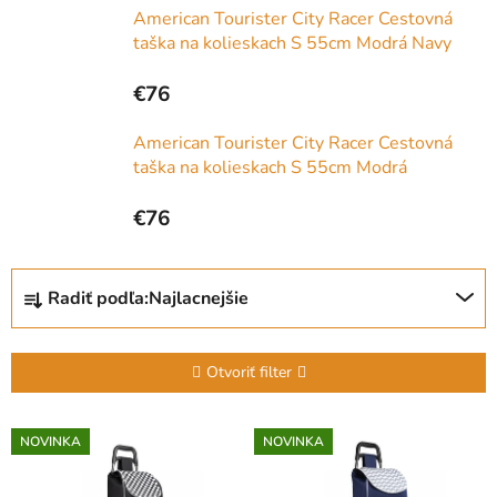
American Tourister City Racer Cestovná
taška na kolieskach S 55cm Modrá Navy
€76
American Tourister City Racer Cestovná
taška na kolieskach S 55cm Modrá
€76
R
Radiť podľa:
Najlacnejšie
a
d
e
Otvoriť filter
n
i
V
NOVINKA
NOVINKA
e
ý
p
p