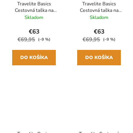
Travelite Basics
Travelite Basics
Cestovná taška na
Cestovná taška na
kolieskach M 70 cm
kolieskach M 70 cm
Skladom
Skladom
Modrá Navy
Sivá Rozšíriteľná
Rozšíriteľná
€63
€63
€69,95
€69,95
(–9 %)
(–9 %)
DO KOŠÍKA
DO KOŠÍKA