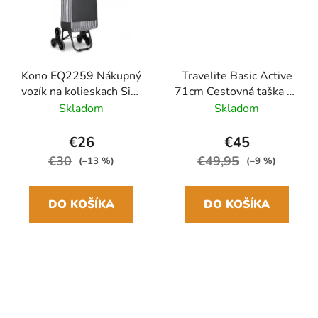
Kono EQ2259 Nákupný
Travelite Basic Active
vozík na kolieskach Sivá
71cm Cestovná taška na
54cm 31L
kolieskach Modrá Blue
Skladom
Skladom
Navy 86L
€26
€45
€30
€49,95
(–13 %)
(–9 %)
DO KOŠÍKA
DO KOŠÍKA