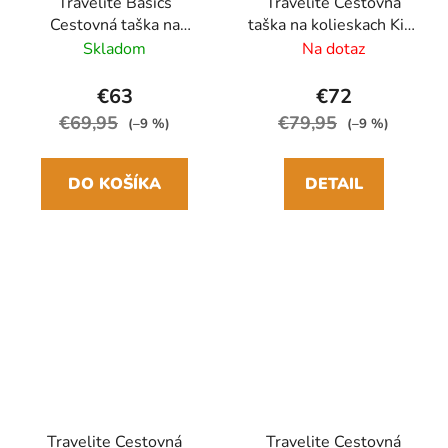
Travelite Basics
Travelite Cestovná
Cestovná taška na
taška na kolieskach Kick
kolieskach M 70 cm
Off XL Čierna Antracit
Skladom
Na dotaz
Zelená Rozšíriteľná
€63
€72
€69,95
€79,95
(–9 %)
(–9 %)
DO KOŠÍKA
DETAIL
Travelite Cestovná
Travelite Cestovná