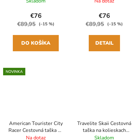
kolieskach S 55cm
kolieskach S 55cm
Skladom
Na dotaz
Čierna
Modrá
€76
€76
€89,95
€89,95
(–15 %)
(–15 %)
DO KOŠÍKA
DETAIL
NOVINKA
American Tourister City
Travelite Skaii Cestovná
Racer Cestovná taška na
taška na kolieskach
kolieskach S 55cm
Wheeled duffle M 65
Na dotaz
Skladom