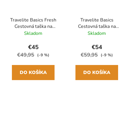
Travelite Basics Fresh
Travelite Basics
Cestovná taška na
Cestovná taška na
kolieskach L 71 cm
kolieskach S 55cm
Skladom
Skladom
Zelená
Červená Bordeaux
Rozšíriteľná
€45
€54
€49,95
€59,95
(–9 %)
(–9 %)
DO KOŠÍKA
DO KOŠÍKA