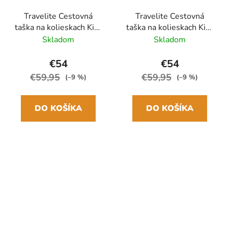
Travelite Cestovná
Travelite Cestovná
taška na kolieskach Kick
taška na kolieskach Kick
Off S Ružová
Off S Sivá Antracit
Skladom
Skladom
€54
€54
€59,95
€59,95
(–9 %)
(–9 %)
DO KOŠÍKA
DO KOŠÍKA