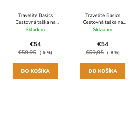
Travelite Basics
Travelite Basics
Cestovná taška na
Cestovná taška na
kolieskach S 55cm Sivá
kolieskach S 55cm
Skladom
Skladom
Rozšíriteľná
Zelená Rozšíriteľná
€54
€54
€59,95
€59,95
(–9 %)
(–9 %)
DO KOŠÍKA
DO KOŠÍKA