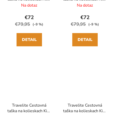
Off XL 77cm Zelená
Off XL Modrá
Na dotaz
Na dotaz
Sage
€72
€72
€79,95
€79,95
(–9 %)
(–9 %)
DETAIL
DETAIL
Travelite Cestovná
Travelite Cestovná
taška na kolieskach Kick
taška na kolieskach Kick