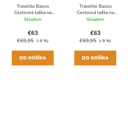
Travelite Basics
Travelite Basics
Cestovná taška na
Cestovná taška na
kolieskach M 70 cm
kolieskach M 70 cm
Skladom
Skladom
Červená Bordeaux
Čierna Rozšíriteľná
Rozšíriteľná
€63
€63
€69,95
€69,95
(–9 %)
(–9 %)
DO KOŠÍKA
DO KOŠÍKA