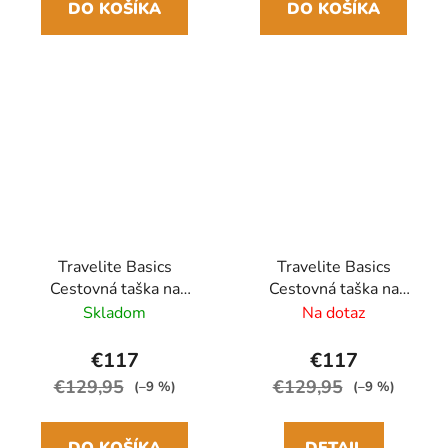
DO KOŠÍKA
DO KOŠÍKA
Travelite Basics
Travelite Basics
Cestovná taška na
Cestovná taška na
kolieskach 70cm Čierna
kolieskach 70cm Žltá/
Skladom
Na dotaz
rozšíriteľná
Čierna rozšíriteľná
€117
€117
€129,95
€129,95
(–9 %)
(–9 %)
DO KOŠÍKA
DETAIL