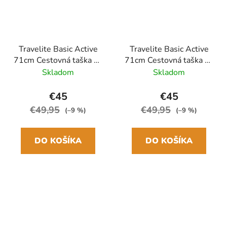
Travelite Basic Active
Travelite Basic Active
71cm Cestovná taška na
71cm Cestovná taška na
kolieskach Modrá Petrol
kolieskach Sivá
Skladom
Skladom
86L
Anthracite 86L
€45
€45
€49,95
€49,95
(–9 %)
(–9 %)
DO KOŠÍKA
DO KOŠÍKA