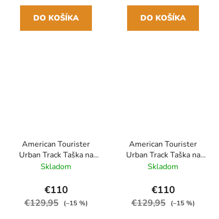
DO KOŠÍKA
DO KOŠÍKA
American Tourister
American Tourister
Urban Track Taška na
Urban Track Taška na
kolieskach 55cm Čierna
kolieskach 55cm Modrá
Skladom
Skladom
BLACK/LIME
Navy/Oranžová
€110
€110
€129,95
€129,95
(–15 %)
(–15 %)