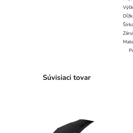
Výš
Dĺžk
Šírk
Záru
Mate
P
Súvisiaci tovar