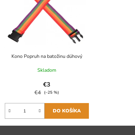
Kono Popruh na batožinu dúhový
Skladom
€3
€4
(–25 %)
DO KOŠÍKA