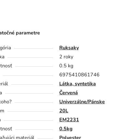
točné parametre
gória
Ruksaky
ka
2 roky
tnosť
0.5 kg
6975410861746
riál
Látka, syntetika
a
Červená
koho?
Univerzálne/Pánske
em
20L
a
EM2231
tnosť
0.5kg
ažujúci materiál
Polyester