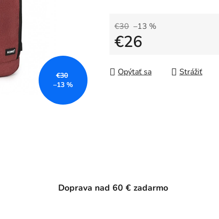
€30
–13 %
€26
Jednotková cena:
Opýtať sa
Strážiť
€30
–13 %
Doprava nad 60 € zadarmo