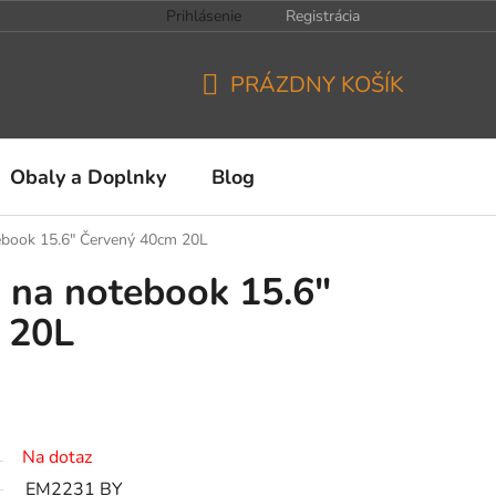
Prihlásenie
Registrácia
PRÁZDNY KOŠÍK
NÁKUPNÝ
KOŠÍK
Obaly a Doplnky
Blog
book 15.6" Červený 40cm 20L
na notebook 15.6"
 20L
Na dotaz
EM2231 BY