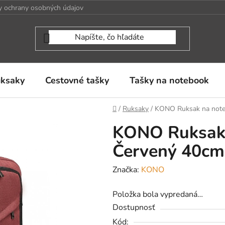
 ochrany osobných údajov
uksaky
Cestovné tašky
Tašky na notebook
Domov
/
Ruksaky
/
KONO Ruksak na note
KONO Ruksak 
Červený 40cm
Značka:
KONO
Položka bola vypredaná…
Dostupnosť
Kód: