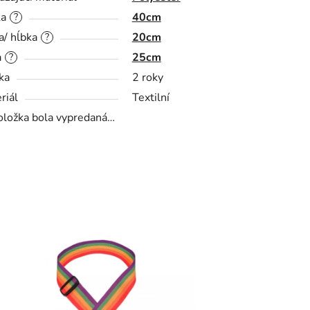
ka
40cm
?
a/ hĺbka
20cm
?
a
25cm
?
ka
2 roky
riál
Textilní
oložka bola vypredaná…