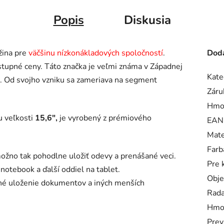
Popis
Diskusia
žina pre
väčšinu nízkonákladových spoločností
.
Doda
tupné ceny. Táto značka je veľmi známa v Západnej
Kate
. Od svojho vzniku sa zameriava na segment
Záru
Hmo
u veľkosti
15,6",
je vyrobený z prémiového
EAN
Mate
Farb
možno tak pohodlne uložiť odevy a prenášané veci.
Pre 
notebook a ďalší oddiel na tablet.
Obj
hé uloženie dokumentov a iných menších
Rad
Hmo
Prev