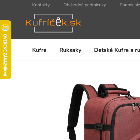
Prejsť
Kontakty
Obchodné podmienky
Podmienky
na
obsah
Kufre
Ruksaky
Detské Kufre a r