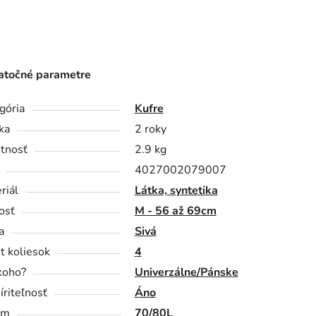
točné parametre
gória
Kufre
ka
2 roky
tnosť
2.9 kg
4027002079007
riál
Látka, syntetika
osť
M - 56 až 69cm
a
Sivá
t koliesok
4
koho?
Univerzálne/Pánske
íriteľnosť
Áno
em
70/80L