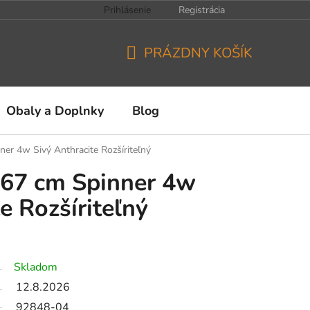
Prihlásenie
Registrácia
PRÁZDNY KOŠÍK
NÁKUPNÝ
KOŠÍK
Obaly a Doplnky
Blog
ner 4w Sivý Anthracite Rozšíriteľný
A 67 cm Spinner 4w
e Rozšíriteľný
Skladom
12.8.2026
92848-04