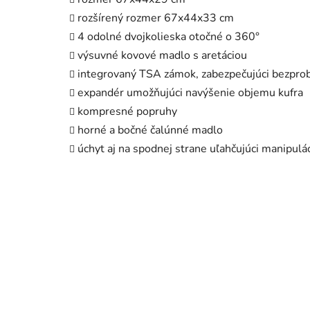
rozšírený rozmer 67x44x33 cm
4 odolné dvojkolieska otočné o 360°
výsuvné kovové madlo s aretáciou
integrovaný TSA zámok, zabezpečujúci bezprob
expandér umožňujúci navýšenie objemu kufra
kompresné popruhy
horné a bočné čalúnné madlo
úchyt aj na spodnej strane uľahčujúci manipulác