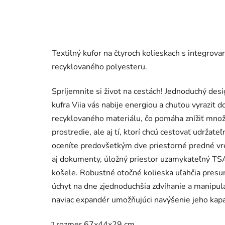
Textilný kufor na čtyroch kolieskach s integr
recyklovaného polyesteru.
Spríjemnite si život na cestách! Jednoduchý desi
kufra Viia vás nabije energiou a chuťou vyrazit d
recyklovaného materiálu, čo pomáha znížiť množ
prostredie, ale aj tí, ktorí chcú cestovať udržat
oceníte predovšetkým dve priestorné predné vrec
aj dokumenty, úložný priestor uzamykateľný 
košele. Robustné otočné kolieska uľahčia presu
úchyt na dne zjednoduchšia zdvíhanie a manipulác
naviac expandér umožňujúci navýšenie jeho kapaci
rozmer 67x44x29 cm