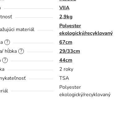
a
VIIA
tnosť
2,9kg
Polyester
ažujúci materiál
ekologický/recyklovaný
ka
67cm
?
a/ hĺbka
29/33cm
?
a
44cm
?
ka
2 roky
ykateľnosť
TSA
Polyester
riál
ekologický/recyklovaný