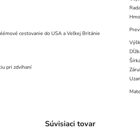
Rad
Hmo
Prev
lémové cestovanie do USA a Veľkej Británie
Výš
Dĺžk
Šírk
iu pri zdvíhaní
Záru
Uzam
Mate
Súvisiaci tovar