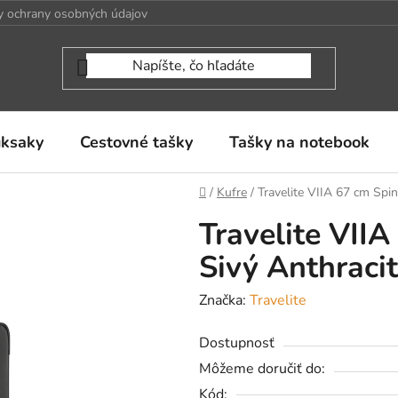
 ochrany osobných údajov
uksaky
Cestovné tašky
Tašky na notebook
Domov
/
Kufre
/
Travelite VIIA 67 cm Spin
Travelite VII
Sivý Anthracit
Značka:
Travelite
Dostupnosť
Môžeme doručiť do:
Kód: