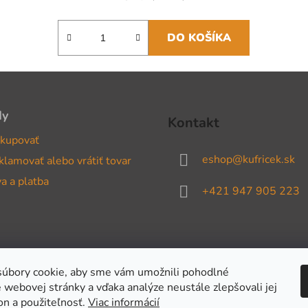
DO KOŠÍKA
dy
Kontakt
kupovať
eshop
@
kufricek.sk
klamovať alebo vrátiť tovar
a a platba
+421 947 905 223
úbory cookie, aby sme vám umožnili pohodlné
 webovej stránky a vďaka analýze neustále zlepšovali jej
on a použiteľnosť.
Viac informácií