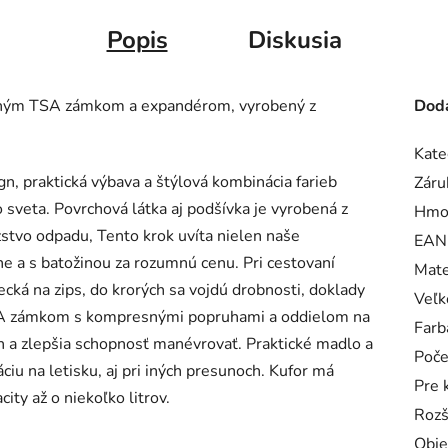
Popis
Diskusia
ovaným TSA zámkom a expandérom, vyrobený z
Doda
Kate
gn, praktická výbava a štýlová kombinácia farieb
Záru
o sveta. Povrchová látka aj podšívka je vyrobená z
Hmo
stvo odpadu, Tento krok uvíta nielen naše
EAN
eľne a s batožinou za rozumnú cenu. Pri cestovaní
Mate
ká na zips, do krorých sa vojdú drobnosti, doklady
Veľk
TSA zámkom s kompresnými popruhami a oddielom na
Farb
n a zlepšia schopnosť manévrovať. Praktické madlo a
Poče
iu na letisku, aj pri iných presunoch. Kufor má
Pre 
ty až o niekoľko litrov.
Rozš
Obj