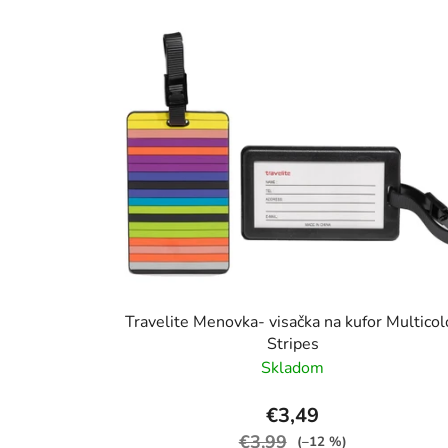
Travelite Menovka- visačka na kufor Multicol
Stripes
Skladom
€3,49
€3,99
(–12 %)