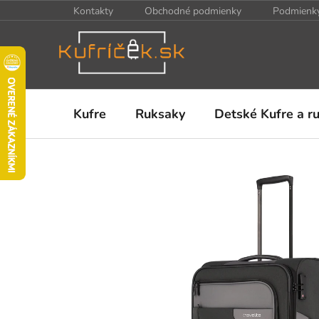
Prejsť
Kontakty
Obchodné podmienky
Podmienky
na
obsah
Kufre
Ruksaky
Detské Kufre a r