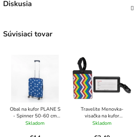
Diskusia
Súvisiaci tovar
Obal na kufor PLANE S
Travelite Menovka-
- Spinner 50-60 cm
visačka na kufor
Modrá
Multicolor Waves
Skladom
Skladom