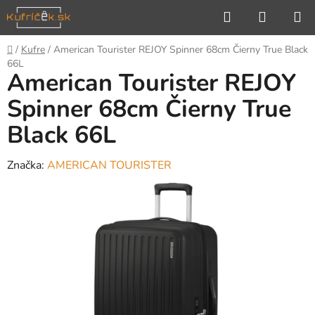
Prejsť
Hľadať
NÁKUP
na
KOŠÍK
obsah
Domov
/
Kufre
/
American Tourister REJOY Spinner 68cm Čierny True Black
66L
American Tourister REJOY
Spinner 68cm Čierny True
Black 66L
Značka:
AMERICAN TOURISTER