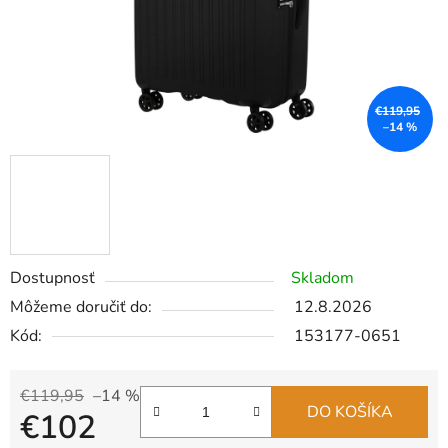
€119,95
–14 %
Dostupnosť
Skladom
Môžeme doručiť do:
12.8.2026
Kód:
153177-0651
€119,95
–14 %
DO KOŠÍKA
€102