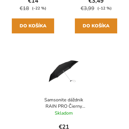
€14
€3,49
€18
€3,99
(–22 %)
(–12 %)
DO KOŠÍKA
DO KOŠÍKA
Samsonite dáždnik
RAIN PRO Čierny
skladací manuálny
Skladom
24cm/97cm
€21