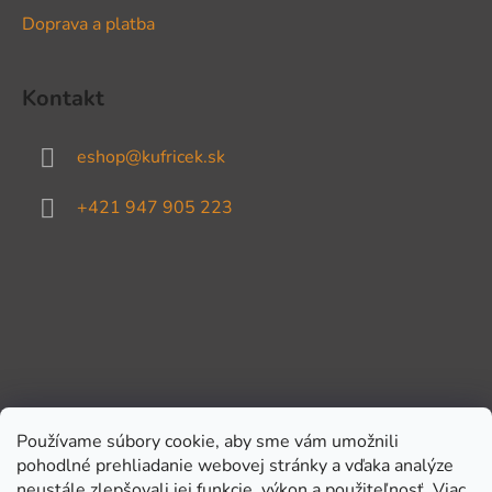
Doprava a platba
Kontakt
eshop
@
kufricek.sk
+421 947 905 223
Používame súbory cookie, aby sme vám umožnili
pohodlné prehliadanie webovej stránky a vďaka analýze
Prijímame online platby
neustále zlepšovali jej funkcie, výkon a použiteľnosť.
Viac