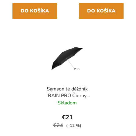
DO KOŠÍKA
DO KOŠÍKA
Samsonite dáždnik
RAIN PRO Čierny
skladací manuálny
Skladom
24cm/97cm
€21
€24
(–12 %)