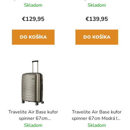
37L
Anthracite 71/82L
Skladom
Skladom
€129,95
€139,95
DO KOŠÍKA
DO KOŠÍKA
Travelite Air Base kufor
Travelite Air Base kufor
spinner 67cm
spinner 67cm Modrá Ice
Champagne 71/82L
blue 71/82L
Skladom
Skladom