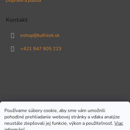
Doprava a platba
Kontakt
eshop
@
kufricek.sk
+421 947 905 223
Používame súbory cookie, aby sme vám umožnili
pohodlné prehliadanie webovej stránky a vďaka analýze
Prijímame online platby
neustále zlepšovali jej funkcie, výkon a použiteľnosť.
Viac
informácií