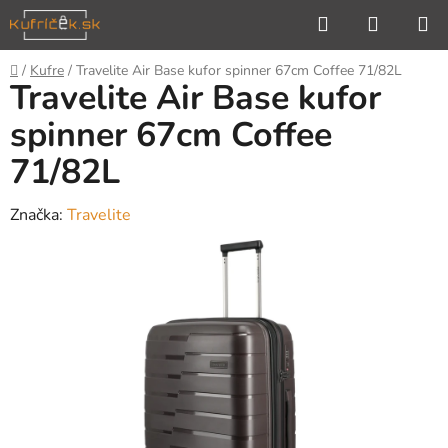
Prejsť
Hľadať
NÁKUP
na
KOŠÍK
obsah
Domov
/
Kufre
/
Travelite Air Base kufor spinner 67cm Coffee 71/82L
Travelite Air Base kufor
spinner 67cm Coffee
71/82L
Značka:
Travelite