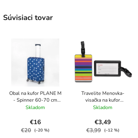
Súvisiaci tovar
Obal na kufor PLANE M
Travelite Menovka-
- Spinner 60-70 cm
visačka na kufor
Modrá
Multicolor Stripes
Skladom
Skladom
€16
€3,49
€20
€3,99
(–20 %)
(–12 %)