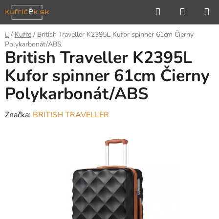
Prejsť
Hľadať
NÁKUP
na
KOŠÍK
obsah
Domov
/
Kufre
/
British Traveller K2395L Kufor spinner 61cm Čierny
Polykarbonát/ABS
British Traveller K2395L
Kufor spinner 61cm Čierny
Polykarbonát/ABS
Značka:
BRITISH TRAVELLER