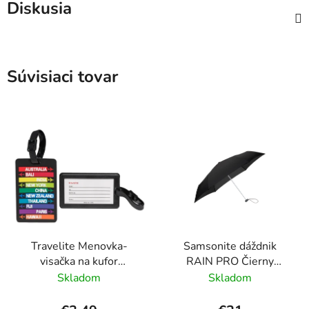
Diskusia
Súvisiaci tovar
Travelite Menovka-
Samsonite dáždnik
visačka na kufor
RAIN PRO Čierny
Multicolor Cities
skladací manuálny
Skladom
Skladom
24cm/97cm