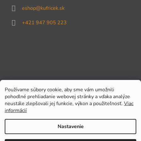
eshop
@
kufricek.sk
+421 947 905 223
Používame súbory cookie, aby sme vám umožnili
pohodlné prehliadanie webovej stránky a vďaka analýze
Prijímame online platby
neustále zlepšovali jej funkcie, výkon a použiteľnosť.
Viac
informácií
Nastavenie