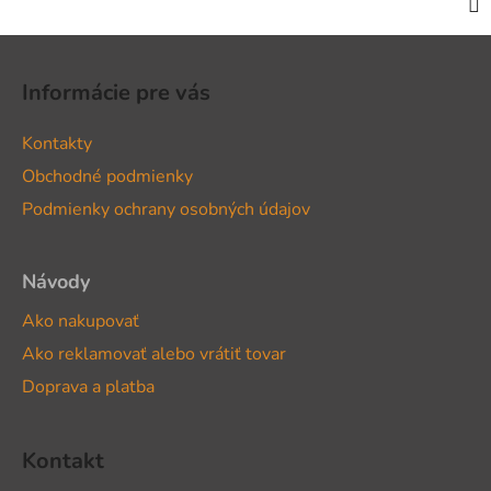
Z
á
Informácie pre vás
p
ä
Kontakty
t
Obchodné podmienky
i
Podmienky ochrany osobných údajov
e
Návody
Ako nakupovať
Ako reklamovať alebo vrátiť tovar
Doprava a platba
Kontakt