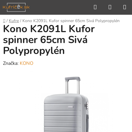
Prejsť
Hľadať
NÁKUP
na
KOŠÍK
obsah
Domov
/
Kufre
/
Kono K2091L Kufor spinner 65cm Sivá Polypropylén
Kono K2091L Kufor
spinner 65cm Sivá
Polypropylén
Značka:
KONO