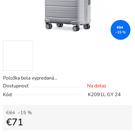
€84
–15 %
Položka bola vypredaná…
Dostupnosť
Na dotaz
Kód:
K2091L GY 24
€84
–15 %
€71
Jednotková cena: