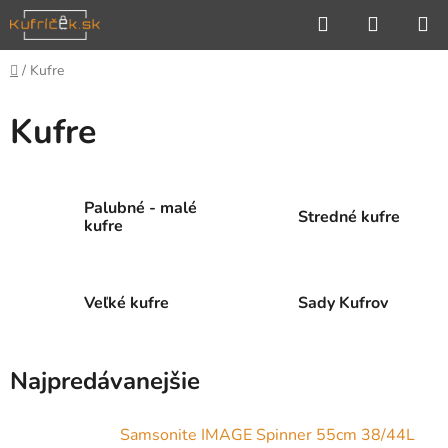
Prejsť
Hľadať
NÁKUP
na
KOŠÍK
obsah
Domov
/
Kufre
Kufre
Palubné - malé
Stredné kufre
kufre
Veľké kufre
Sady Kufrov
Najpredávanejšie
Samsonite IMAGE Spinner 55cm 38/44L