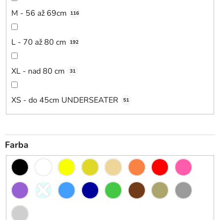
M - 56 až 69cm
116
L - 70 až 80 cm
192
XL - nad 80 cm
31
XS - do 45cm UNDERSEATER
51
Farba