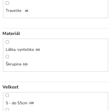
Travelite
48
Materiál
Látka, syntetika
103
Škrupina
515
Veľkosť
S - do 55cm
228