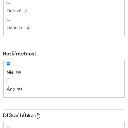
Detské
7
Dámske
2
Rozšíriteľnosť
Nie
618
Áno
397
Dĺžka/ hĺbka
?