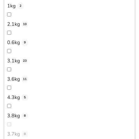
1kg
2
2.1kg
10
0.6kg
9
3.1kg
23
3.6kg
11
4.3kg
5
3.8kg
8
3.7kg
0