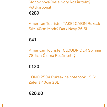
Slonovinová Biela Ivory Rozšíriteľný
Polykarbonát
€289
American Tourister TAKE2CABIN Ruksak
S/M 40cm Modrý Dark Navy 26.5L
€41
American Tourister CLOUDRIDER Spinner
78.5cm Čierna Rozšíriteľný
€120
KONO 2504 Ruksak na notebook 15.6"
Zelená 40cm 20L
€20,90
R