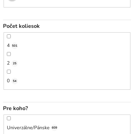
Počet koliesok
4
501
2
25
0
54
Pre koho?
Univerzálne/Pánske
609