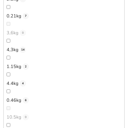
0.21kg
7
3,6kg
0
4,3kg
14
1.15kg
2
4.4kg
4
0.46kg
6
10.5kg
0