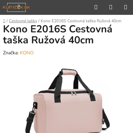
Prejsť
Hľadať
NÁKUP
na
KOŠÍK
obsah
Domov
/
Cestovné tašky
/
Kono E2016S Cestovná taška Ružová 40cm
Kono E2016S Cestovná
taška Ružová 40cm
Značka:
KONO