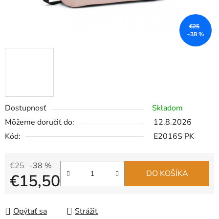
€25
–38 %
Dostupnosť
Skladom
Môžeme doručiť do:
12.8.2026
Kód:
E2016S PK
€25
–38 %
DO KOŠÍKA
€15,50
Jednotková cena:
Opýtať sa
Strážiť