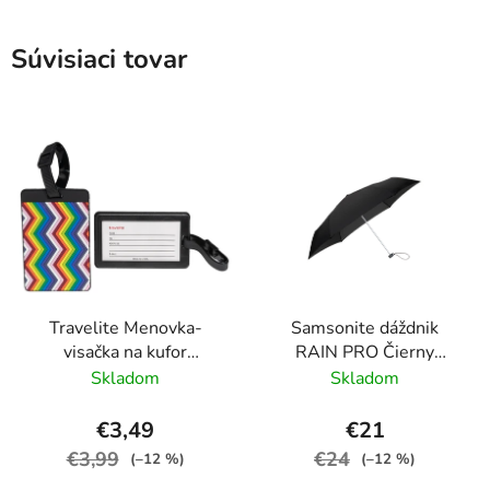
Súvisiaci tovar
Travelite Menovka-
Samsonite dáždnik
visačka na kufor
RAIN PRO Čierny
Multicolor Waves
skladací manuálny
Skladom
Skladom
24cm/97cm
€3,49
€21
€3,99
€24
(–12 %)
(–12 %)