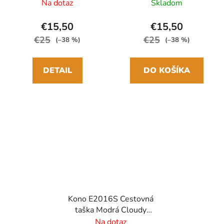
40cm
Na dotaz
Skladom
€15,50
€15,50
€25
€25
(–38 %)
(–38 %)
DETAIL
DO KOŠÍKA
Kono E2016S Cestovná
taška Modrá Cloudy
blue 40cm
Na dotaz