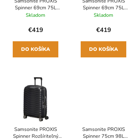
Samsonite PROXIS
Samsonite PROXIS
Spinner 69cm 75L
Spinner 69cm 75L
Modrý Petrol blue
Strieborný
Skladom
Skladom
€419
€419
DO KOŠÍKA
DO KOŠÍKA
Samsonite PROXIS
Samsonite PROXIS
Spinner Rozšíriteľný
Spinner 75cm 98L