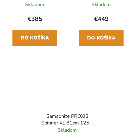
55cm 38/44 L Čierny
Čierna
Skladom
Skladom
€385
€449
DO KOŠÍKA
DO KOŠÍKA
Samsonite PROXIS
Spinner XL 81cm 125 L
Čierny
Skladom