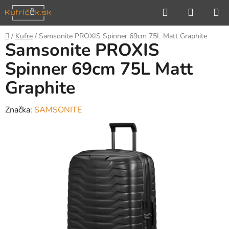
Prejsť
Hľadať
NÁKUP
na
KOŠÍK
obsah
Domov
/
Kufre
/
Samsonite PROXIS Spinner 69cm 75L Matt Graphite
Samsonite PROXIS
Spinner 69cm 75L Matt
Graphite
Značka:
SAMSONITE