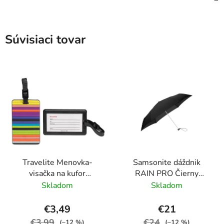
Súvisiaci tovar
Travelite Menovka-
Samsonite dáždnik
visačka na kufor
RAIN PRO Čierny
Multicolor Stripes
skladací manuálny
Skladom
Skladom
24cm/97cm
€3,49
€21
€3,99
€24
(–12 %)
(–12 %)