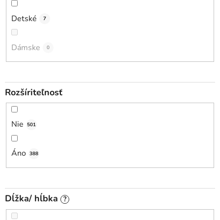
Detské
7
Dámske
0
Rozšíriteľnosť
Nie
501
Áno
388
Dĺžka/ hĺbka
?