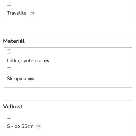
Travelite
67
Materiál
Látka, syntetika
125
Škrupina
808
Veľkosť
S - do 55cm
308