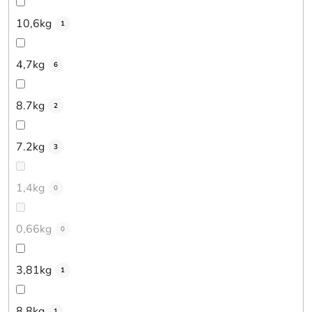
10,6kg
1
4,7kg
6
8.7kg
2
7.2kg
3
1,4kg
0
0,66kg
0
3,81kg
1
8,8kg
1