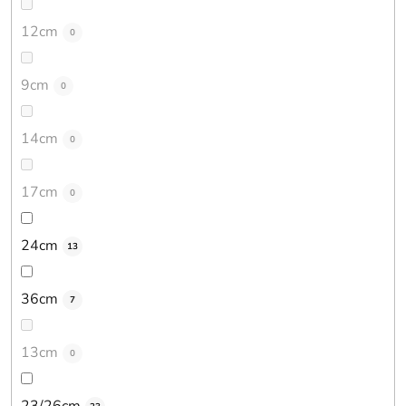
12cm
0
9cm
0
14cm
0
17cm
0
24cm
13
36cm
7
13cm
0