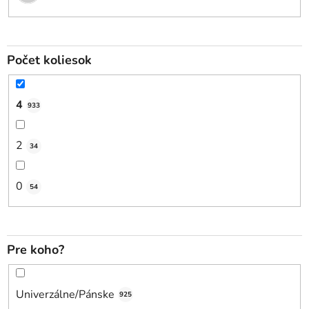
Počet koliesok
4
933
2
34
0
54
Pre koho?
Univerzálne/Pánske
925