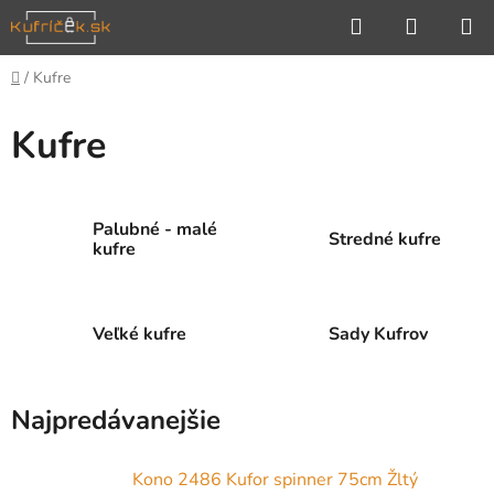
Prejsť
Hľadať
NÁKUP
na
KOŠÍK
obsah
Domov
/
Kufre
Kufre
Palubné - malé
Stredné kufre
kufre
Veľké kufre
Sady Kufrov
Najpredávanejšie
Kono 2486 Kufor spinner 75cm Žltý