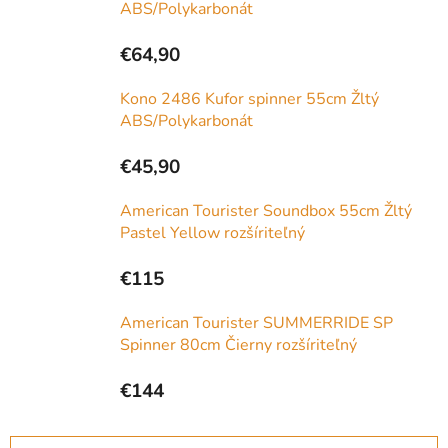
ABS/Polykarbonát
€64,90
Kono 2486 Kufor spinner 55cm Žltý
ABS/Polykarbonát
€45,90
American Tourister Soundbox 55cm Žltý
Pastel Yellow rozšíriteľný
€115
American Tourister SUMMERRIDE SP
Spinner 80cm Čierny rozšíriteľný
€144
R