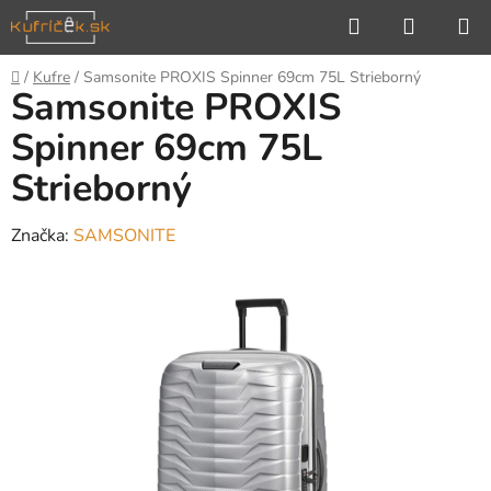
Prejsť
Hľadať
NÁKUP
na
KOŠÍK
obsah
Domov
/
Kufre
/
Samsonite PROXIS Spinner 69cm 75L Strieborný
Samsonite PROXIS
Spinner 69cm 75L
Strieborný
Značka:
SAMSONITE