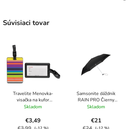
Súvisiaci tovar
Travelite Menovka-
Samsonite dáždnik
visačka na kufor
RAIN PRO Čierny
Multicolor Stripes
skladací manuálny
Skladom
Skladom
24cm/97cm
€3,49
€21
€3,99
€24
(–12 %)
(–12 %)