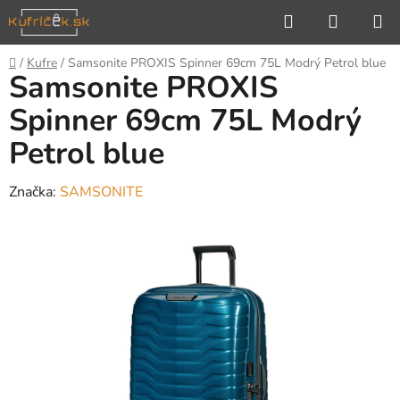
Prejsť
Hľadať
NÁKUP
na
KOŠÍK
obsah
Domov
/
Kufre
/
Samsonite PROXIS Spinner 69cm 75L Modrý Petrol blue
Samsonite PROXIS
Spinner 69cm 75L Modrý
Petrol blue
Značka:
SAMSONITE