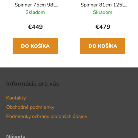
Spinner 75cm 98L
Spinner 81cm 125L
Modrá Petrol Blue
Modrá Petrol Blue
Skladom
Skladom
€449
€479
DO KOŠÍKA
DO KOŠÍKA
Z
á
Informácie pre vás
p
ä
Kontakty
t
Obchodné podmienky
i
Podmienky ochrany osobných údajov
e
Návody