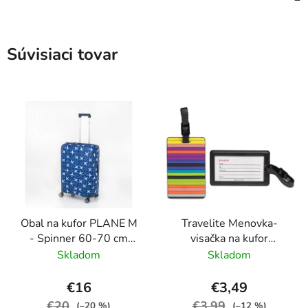
Súvisiaci tovar
Obal na kufor PLANE M
Travelite Menovka-
- Spinner 60-70 cm
visačka na kufor
Modrá
Multicolor Stripes
Skladom
Skladom
€16
€3,49
€20
€3,99
(–20 %)
(–12 %)