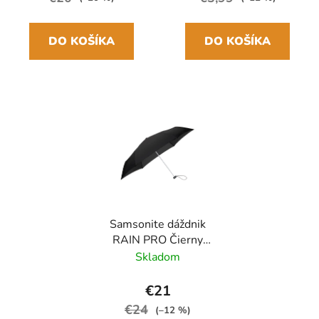
DO KOŠÍKA
DO KOŠÍKA
Samsonite dáždnik
RAIN PRO Čierny
skladací manuálny
Skladom
24cm/97cm
€21
€24
(–12 %)