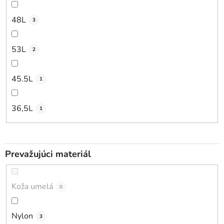
48L
3
53L
2
45.5L
1
36,5L
1
Prevažujúci materiál
Koža umelá
0
Nylon
3