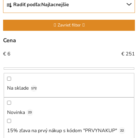
Radiť podľa:
Najlacnejšie
a
d
e
Zavrieť filter
n
i
Cena
e
€
6
€
251
p
r
o
d
u
Na sklade
172
k
t
o
Novinka
23
v
15% zľava na prvý nákup s kódom "PRVYNAKUP"
22