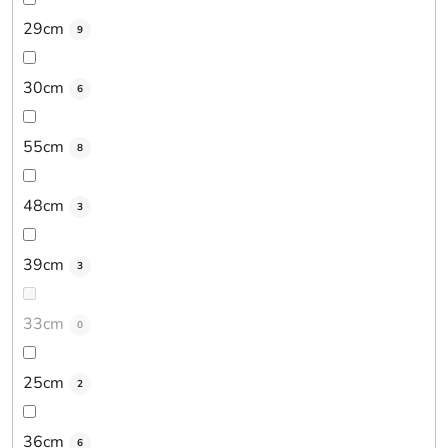
29cm
9
30cm
6
55cm
8
48cm
3
39cm
3
33cm
0
25cm
2
36cm
6