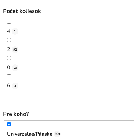
Počet koliesok
4
1
2
92
0
13
6
3
Pre koho?
Univerzálne/Pánske
209