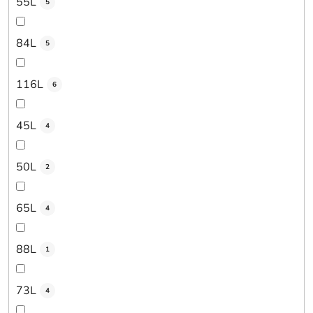
55L
5
84L
5
116L
6
45L
4
50L
2
65L
4
88L
1
73L
4