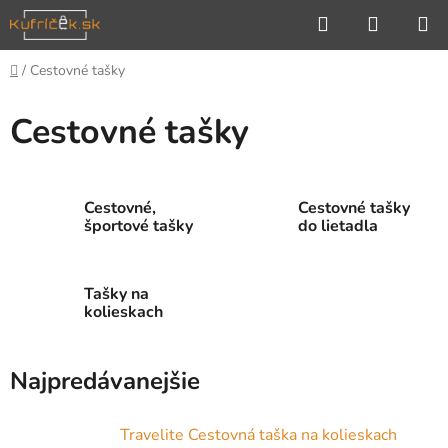
Prejsť
Hľadať
NÁKUP
na
KOŠÍK
obsah
Domov
/
Cestovné tašky
Cestovné tašky
Cestovné,
Cestovné tašky
športové tašky
do lietadla
Tašky na
kolieskach
Najpredávanejšie
Travelite Cestovná taška na kolieskach