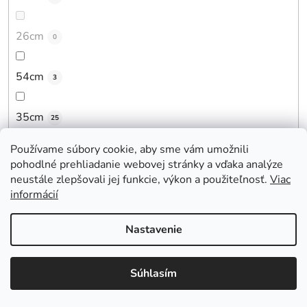
26cm
0
54cm
3
35cm
25
Používame súbory cookie, aby sme vám umožnili
43cm
5
pohodlné prehliadanie webovej stránky a vďaka analýze
neustále zlepšovali jej funkcie, výkon a použiteľnosť.
Viac
informácií
45cm
11
Nastavenie
42cm
4
Súhlasím
41cm
4