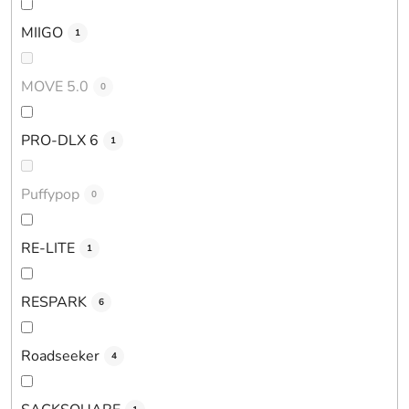
MIIGO
1
MOVE 5.0
0
PRO-DLX 6
1
Puffypop
0
RE-LITE
1
RESPARK
6
Roadseeker
4