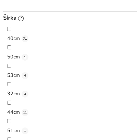
Šírka
?
40cm
71
50cm
1
53cm
4
32cm
4
44cm
11
51cm
1