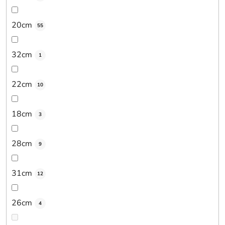
20cm
55
32cm
1
22cm
10
18cm
3
28cm
9
31cm
12
26cm
4