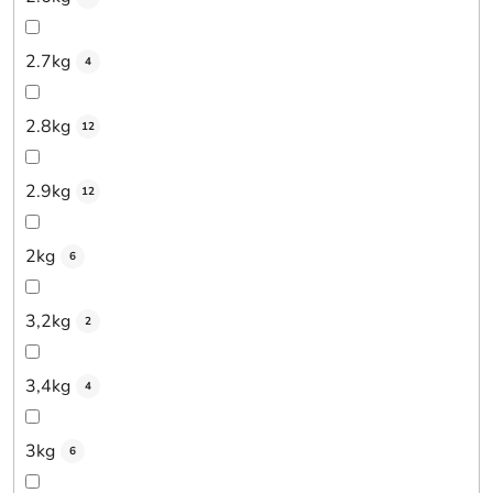
2.7kg
4
2.8kg
12
2.9kg
12
2kg
6
3,2kg
2
3,4kg
4
3kg
6