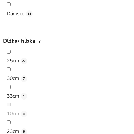
Dámske
18
Dĺžka/ hĺbka
?
25cm
22
30cm
7
33cm
1
10cm
0
23cm
9