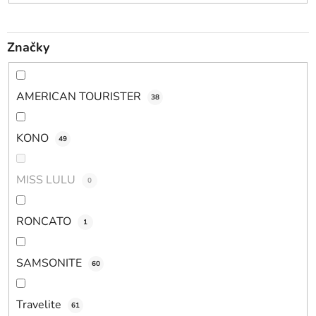
Značky
AMERICAN TOURISTER
38
KONO
49
MISS LULU
0
RONCATO
1
SAMSONITE
60
Travelite
61