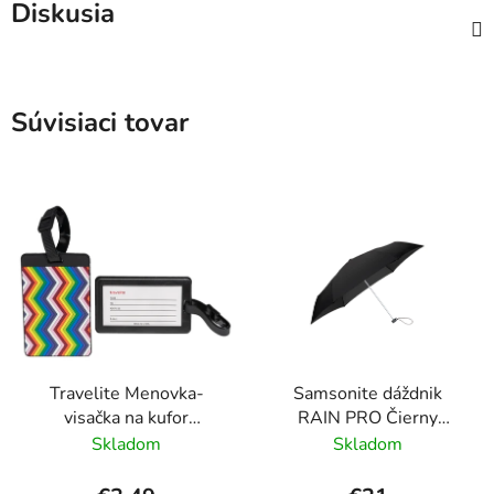
Diskusia
Súvisiaci tovar
Travelite Menovka-
Samsonite dáždnik
visačka na kufor
RAIN PRO Čierny
Multicolor Waves
skladací manuálny
Skladom
Skladom
24cm/97cm