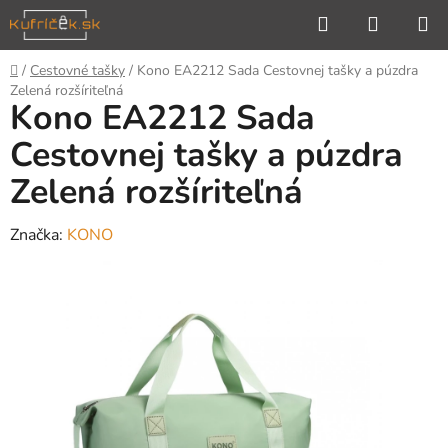
Prejsť
Hľadať
NÁKUP
na
KOŠÍK
obsah
Domov
/
Cestovné tašky
/
Kono EA2212 Sada Cestovnej tašky a púzdra
Zelená rozšíriteľná
Kono EA2212 Sada
Cestovnej tašky a púzdra
Zelená rozšíriteľná
Značka:
KONO