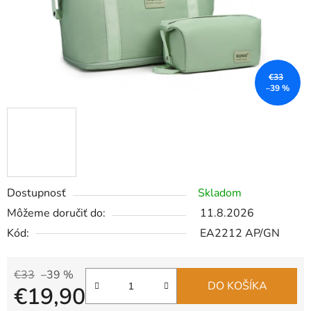
€33
–39 %
Dostupnosť
Skladom
Môžeme doručiť do:
11.8.2026
Kód:
EA2212 AP/GN
€33
–39 %
DO KOŠÍKA
€19,90