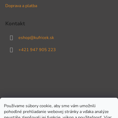
Doprava a platba
Kontakt
eshop
@
kufricek.sk
+421 947 905 223
Používame súbory cookie, aby sme vám umožnili
pohodlné prehliadanie webovej stránky a vďaka analýze
Prijímame online platby
neustále zlepšovali jej funkcie, výkon a použiteľnosť.
Viac