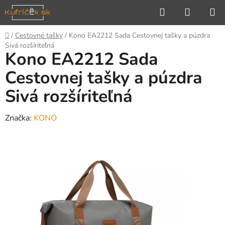
Prejsť
Hľadať
NÁKUP
na
KOŠÍK
obsah
Domov
/
Cestovné tašky
/
Kono EA2212 Sada Cestovnej tašky a púzdra
Sivá rozšíriteľná
Kono EA2212 Sada
Cestovnej tašky a púzdra
Sivá rozšíriteľná
Značka:
KONO