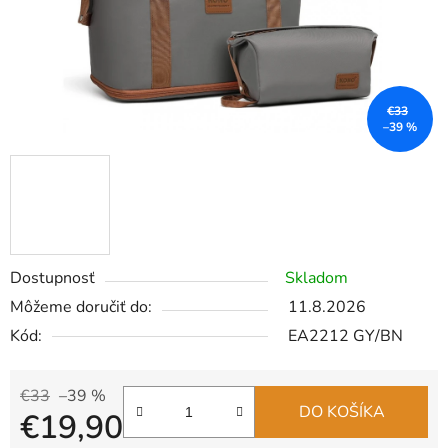
€33
–39 %
Dostupnosť
Skladom
Môžeme doručiť do:
11.8.2026
Kód:
EA2212 GY/BN
€33
–39 %
DO KOŠÍKA
€19,90