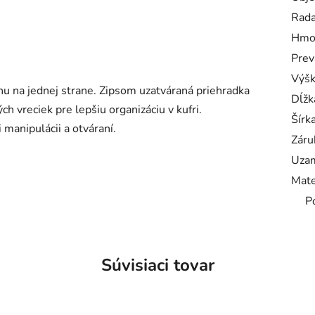
Rad
Hmo
Prev
Výš
u na jednej strane. Zipsom uzatváraná priehradka
Dĺžk
h vreciek pre lepšiu organizáciu v kufri.
Šírk
 manipulácii a otváraní.
Záru
Uzam
Mate
P
Súvisiaci tovar