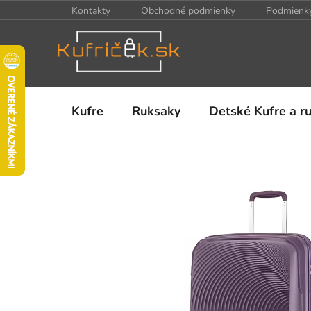
Prejsť
Kontakty
Obchodné podmienky
Podmienky
na
obsah
Kufre
Ruksaky
Detské Kufre a r