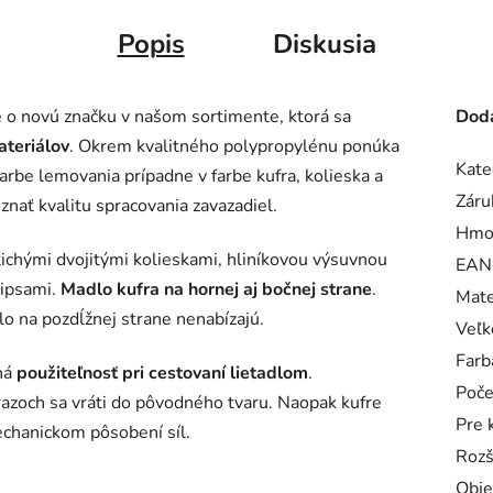
Popis
Diskusia
o novú značku v našom sortimente, ktorá sa
Doda
ateriálov
. Okrem kvalitného polypropylénu ponúka
Kate
farbe lemovania prípadne v farbe kufra, kolieska a
Záru
znať kvalitu spracovania zavazadiel.
Hmo
tichými dvojitými kolieskami, hliníkovou výsuvnou
EAN
zipsami.
Madlo kufra na hornej aj bočnej strane
.
Mate
o na pozdĺžnej strane nenabízajú.
Veľk
Farb
ná
použiteľnosť pri cestovaní lietadlom
.
Poče
árazoch sa vráti do pôvodného tvaru. Naopak kufre
Pre 
echanickom pôsobení síl.
Rozš
Obj