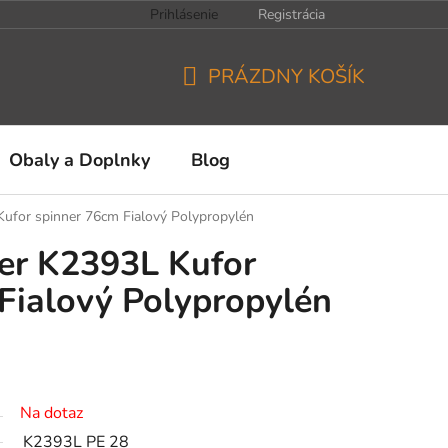
Prihlásenie
Registrácia
PRÁZDNY KOŠÍK
NÁKUPNÝ
KOŠÍK
Obaly a Doplnky
Blog
 Kufor spinner 76cm Fialový Polypropylén
ler K2393L Kufor
Fialový Polypropylén
Na dotaz
K2393L PE 28