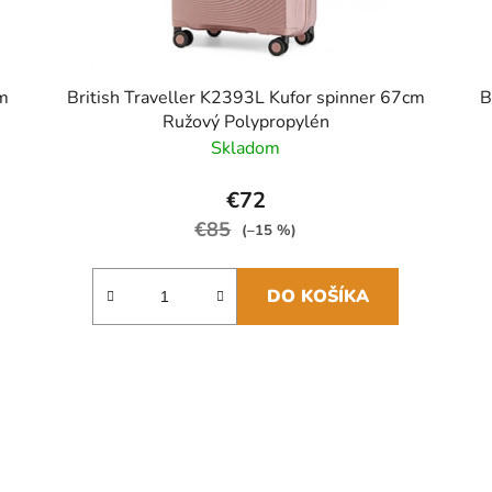
cm
British Traveller K2393L Kufor spinner 67cm
B
Ružový Polypropylén
Skladom
€72
€85
(–15 %)
DO KOŠÍKA