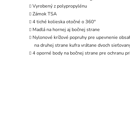
Vyrobený z polypropylénu
Zámok TSA
4 tiché kolieska otočné o 360°
Madlá na hornej aj bočnej strane
Nylonové krížové popruhy pre upevnenie obsah
na druhej strane kufra vrátane dvoch sieťovanýc
4 oporné body na bočnej strane pre ochranu pri