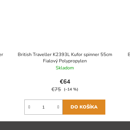
er
British Traveller K2393L Kufor spinner 55cm
B
Fialový Polypropylen
Skladom
€64
€75
(–14 %)
DO KOŠÍKA