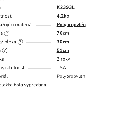
a
K2393L
tnosť
4.2kg
ažujúci materiál
Polypropylén
ka
76cm
?
a/ hĺbka
30cm
?
a
51cm
?
ka
2 roky
ykateľnosť
TSA
riál
Polypropylen
oložka bola vypredaná…