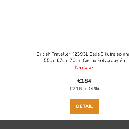
British Traveller K2393L Sada 3 kufre spinn
55cm 67cm 76cm Čierna Polypropylén
Na dotaz
€184
€216
(–14 %)
DETAIL