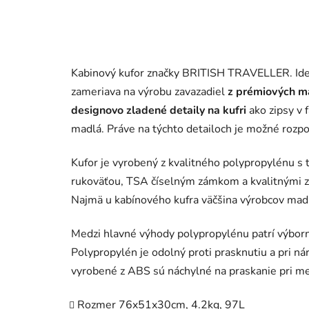
Kabinový kufor značky BRITISH TRAVELLER. Ide 
zameriava na výrobu zavazadiel
z prémiových m
designovo zladené detaily na kufri
ako zipsy v 
madlá. Práve na týchto detailoch je možné rozpo
Kufor je vyrobený z kvalitného polypropylénu s 
rukoväťou, TSA číselným zámkom a kvalitnými 
Najmä u kabínového kufra väčšina výrobcov madl
Medzi hlavné výhody polypropylénu patrí výbor
Polypropylén je odolný proti prasknutiu a pri n
vyrobené z ABS sú náchylné na praskanie pri m
Rozmer 76x51x30cm, 4.2kg, 97L