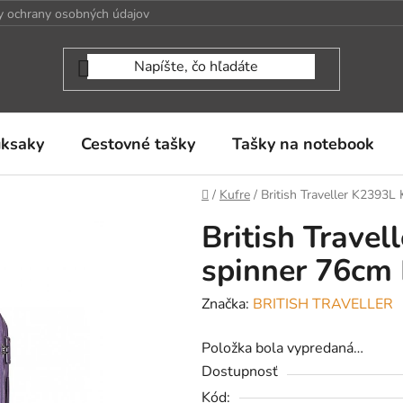
 ochrany osobných údajov
uksaky
Cestovné tašky
Tašky na notebook
Domov
/
Kufre
/
British Traveller K2393L
British Travel
spinner 76cm 
Značka:
BRITISH TRAVELLER
Položka bola vypredaná…
Dostupnosť
Kód: