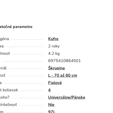
točné parametre
gória
Kufre
ka
2 roky
tnosť
4.2 kg
6975410864501
riál
Škrupina
osť
L - 70 až 80 cm
a
Fialová
t koliesok
4
koho?
Univerzálne/Pánske
íriteľnosť
Nie
em
97L