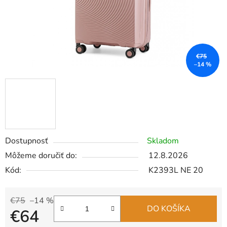
€75
–14 %
Dostupnosť
Skladom
Môžeme doručiť do:
12.8.2026
Kód:
K2393L NE 20
€75
–14 %
DO KOŠÍKA
€64