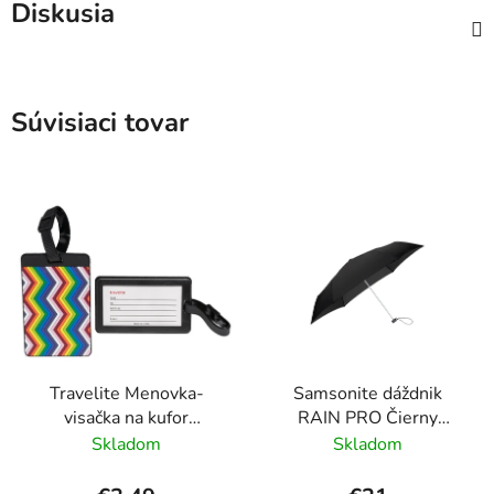
Diskusia
Súvisiaci tovar
Travelite Menovka-
Samsonite dáždnik
visačka na kufor
RAIN PRO Čierny
Multicolor Waves
skladací manuálny
Skladom
Skladom
24cm/97cm