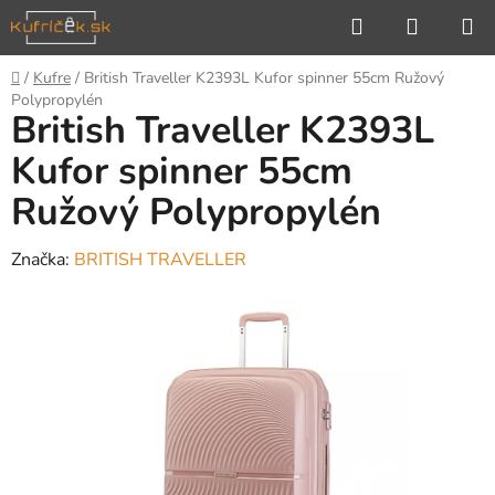
Prejsť
Hľadať
NÁKUP
na
KOŠÍK
obsah
Domov
/
Kufre
/
British Traveller K2393L Kufor spinner 55cm Ružový
Polypropylén
British Traveller K2393L
Kufor spinner 55cm
Ružový Polypropylén
Značka:
BRITISH TRAVELLER