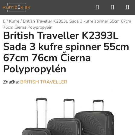
Prejsť
Hľadať
NÁKUP
na
KOŠÍK
obsah
Domov
/
Kufre
/
British Traveller K2393L Sada 3 kufre spinner 55cm 67cm
76cm Čierna Polypropylén
British Traveller K2393L
Sada 3 kufre spinner 55cm
67cm 76cm Čierna
Polypropylén
Značka:
BRITISH TRAVELLER