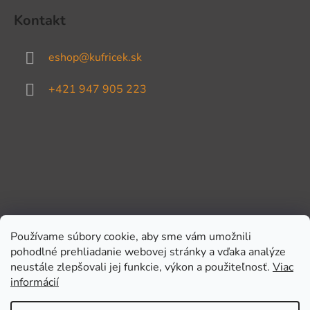
Kontakt
eshop
@
kufricek.sk
+421 947 905 223
Používame súbory cookie, aby sme vám umožnili
pohodlné prehliadanie webovej stránky a vďaka analýze
Prijímame online platby
neustále zlepšovali jej funkcie, výkon a použiteľnosť.
Viac
informácií