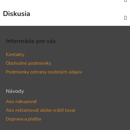
Diskusia
Z
á
Informácie pre vás
p
ä
Kontakty
t
Obchodné podmienky
i
Podmienky ochrany osobných údajov
e
Návody
Ako nakupovať
Ako reklamovať alebo vrátiť tovar
Doprava a platba