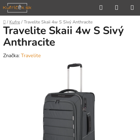
Prejsť
Hľadať
NÁKUP
na
KOŠÍK
obsah
Domov
/
Kufre
/
Travelite Skaii 4w S Sivý Anthracite
Travelite Skaii 4w S Sivý
Anthracite
Značka:
Travelite