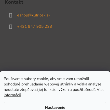
Kontakt
eshop
@
kufricek.sk
+421 947 905 223
Používame súbory cookie, aby sme vám umožnili
pohodlné prehliadanie webovej stránky a vďaka analýze
Prijímame online platby
neustále zlepšovali jej funkcie, výkon a použiteľnosť.
Viac
informácií
Nastavenie