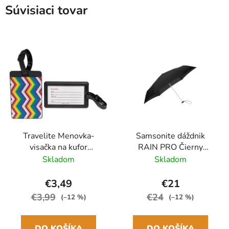
Súvisiaci tovar
Travelite Menovka-
Samsonite dáždnik
visačka na kufor
RAIN PRO Čierny
Multicolor Waves
skladací manuálny
Skladom
Skladom
24cm/97cm
€3,49
€21
€3,99
€24
(–12 %)
(–12 %)
DO KOŠÍKA
DO KOŠÍKA