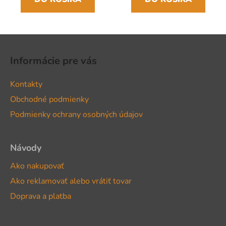
Z
á
Informácie pre vás
p
ä
Kontakty
t
Obchodné podmienky
i
Podmienky ochrany osobných údajov
e
Návody
Ako nakupovať
Ako reklamovať alebo vrátiť tovar
Doprava a platba