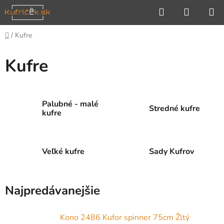
Prejsť
Hľadať
NÁKUP
na
KOŠÍK
obsah
Domov
/
Kufre
Kufre
Palubné - malé
Stredné kufre
kufre
Veľké kufre
Sady Kufrov
Najpredávanejšie
Kono 2486 Kufor spinner 75cm Žltý