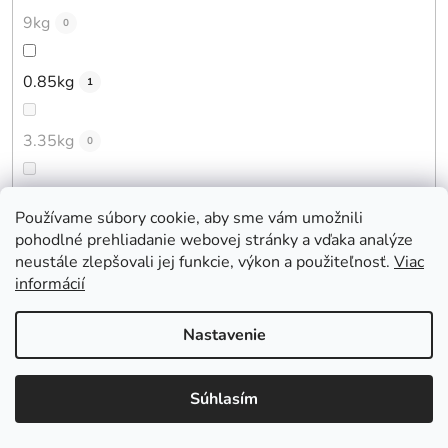
9kg
0
0.85kg
1
3.35kg
0
4.25kg
0
Používame súbory cookie, aby sme vám umožnili
pohodlné prehliadanie webovej stránky a vďaka analýze
10.6kg
neustále zlepšovali jej funkcie, výkon a použiteľnosť.
Viac
0
informácií
3.55kg
0
Nastavenie
11.4kg
0
Súhlasím