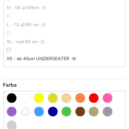
M - 56 až 69cm
0
L - 70 až 80 cm
0
XL - nad 80 cm
0
XS - do 45cm UNDERSEATER
30
Farba