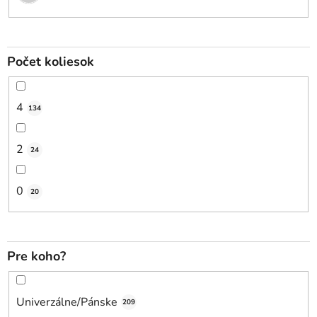
Počet koliesok
4
134
2
24
0
20
Pre koho?
Univerzálne/Pánske
209