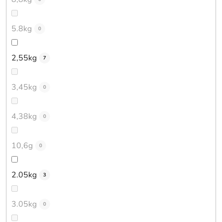
5.8kg
0
2,55kg
7
3,45kg
0
4,38kg
0
10,6g
0
2.05kg
3
3.05kg
0