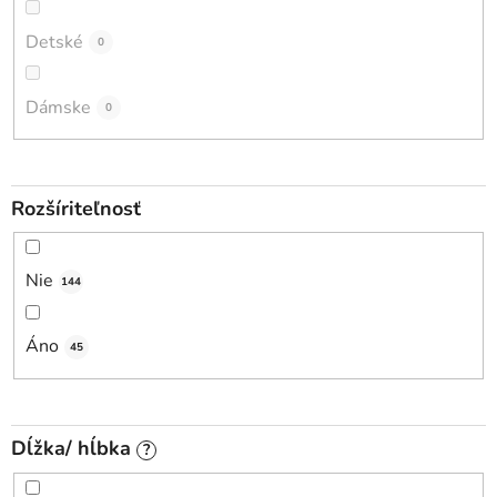
Detské
0
Dámske
0
Rozšíriteľnosť
Nie
144
Áno
45
Dĺžka/ hĺbka
?