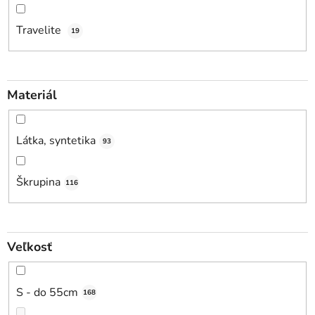
Travelite
19
Materiál
Látka, syntetika
93
Škrupina
116
Veľkosť
S - do 55cm
168