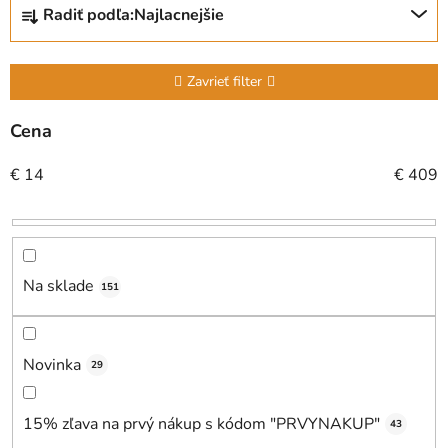
Radiť podľa:
Najlacnejšie
a
d
e
Zavrieť filter
n
i
Cena
e
€
14
€
409
p
r
o
d
u
Na sklade
151
k
t
o
Novinka
29
v
15% zľava na prvý nákup s kódom "PRVYNAKUP"
43