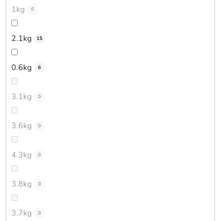
1kg
0
2.1kg
15
0.6kg
6
3.1kg
0
3.6kg
0
4.3kg
0
3.8kg
0
3.7kg
0