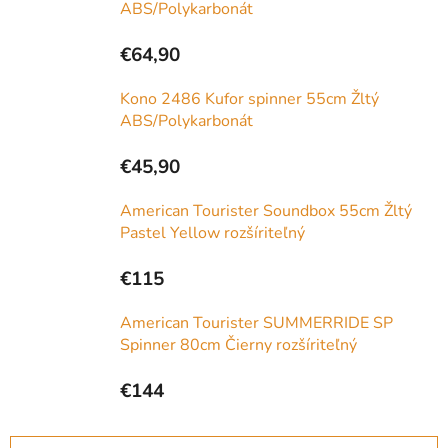
ABS/Polykarbonát
€64,90
Kono 2486 Kufor spinner 55cm Žltý
ABS/Polykarbonát
€45,90
American Tourister Soundbox 55cm Žltý
Pastel Yellow rozšíriteľný
€115
American Tourister SUMMERRIDE SP
Spinner 80cm Čierny rozšíriteľný
€144
R