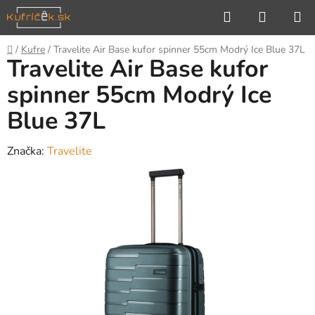
Prejsť
Hľadať
NÁKUP
na
KOŠÍK
obsah
Domov
/
Kufre
/
Travelite Air Base kufor spinner 55cm Modrý Ice Blue 37L
Travelite Air Base kufor
spinner 55cm Modrý Ice
Blue 37L
Značka:
Travelite