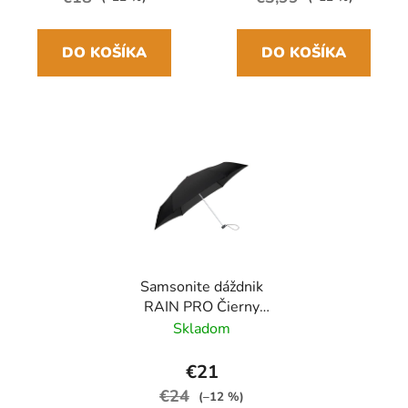
DO KOŠÍKA
DO KOŠÍKA
Samsonite dáždnik
RAIN PRO Čierny
skladací manuálny
Skladom
24cm/97cm
€21
€24
(–12 %)