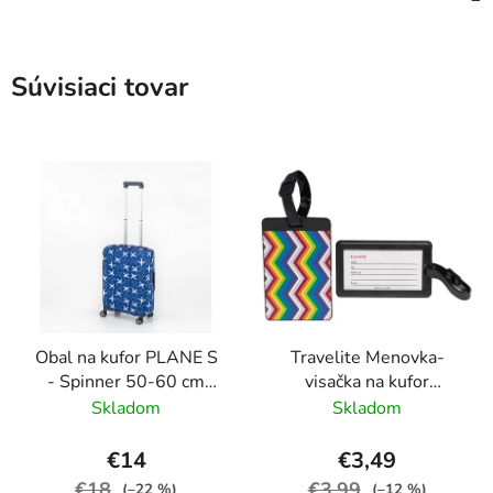
Súvisiaci tovar
Obal na kufor PLANE S
Travelite Menovka-
- Spinner 50-60 cm
visačka na kufor
Modrá
Multicolor Waves
Skladom
Skladom
€14
€3,49
€18
€3,99
(–22 %)
(–12 %)