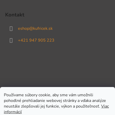
Kontakt
eshop
@
kufricek.sk
+421 947 905 223
Používame súbory cookie, aby sme vám umožnili
pohodlné prehliadanie webovej stránky a vďaka analýze
Prijímame online platby
neustále zlepšovali jej funkcie, výkon a použiteľnosť.
Viac
informácií