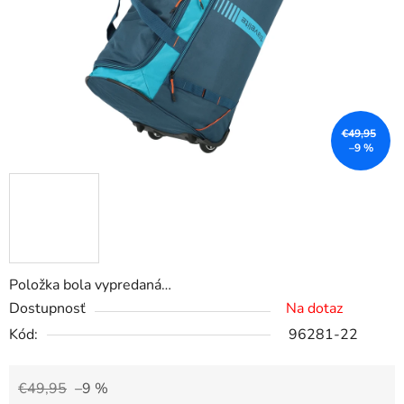
€49,95
–9 %
Položka bola vypredaná…
Dostupnosť
Na dotaz
Kód:
96281-22
€49,95
–9 %