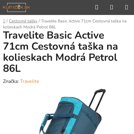
Prejsť
Hľadať
NÁKUP
na
KOŠÍK
obsah
Domov
/
Cestovné tašky
/
Travelite Basic Active 71cm Cestovná taška na
kolieskach Modrá Petrol 86L
Travelite Basic Active
71cm Cestovná taška na
kolieskach Modrá Petrol
86L
Značka:
Travelite