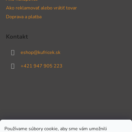
Ako reklamovať alebo vrátiť tovar
Doprava a platba
Kontakt
eshop
@
kufricek.sk
+421 947 905 223
Používame súbory cookie, aby sme vám umožnili