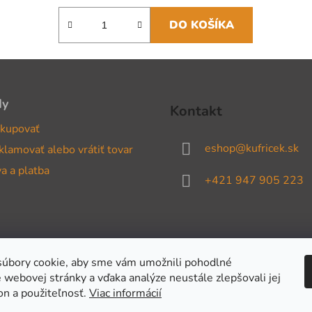
DO KOŠÍKA
dy
Kontakt
kupovať
eshop
@
kufricek.sk
klamovať alebo vrátiť tovar
a a platba
+421 947 905 223
úbory cookie, aby sme vám umožnili pohodlné
 webovej stránky a vďaka analýze neustále zlepšovali jej
on a použiteľnosť.
Viac informácií