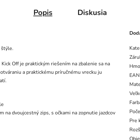
Popis
Diskusia
Doda
Kate
štýle.
Záru
 Kick Off je praktickým riešením na zbalenie sa na
Hmo
otváraniu a praktickému príručnému vrecku ju
EAN
tí.
Mate
Veľk
Farb
le
Poče
m na dvoujcestný zips, s očkami na zopnutie jazdcov
Pre 
Rozš
Obj