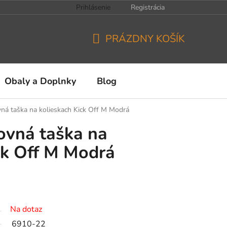
Prihlásenie
Registrácia
PRÁZDNY KOŠÍK
NÁKUPNÝ
KOŠÍK
Obaly a Doplnky
Blog
vná taška na kolieskach Kick Off M Modrá
tovná taška na
ck Off M Modrá
Na dotaz
6910-22