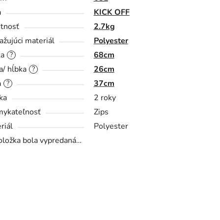
a
KICK OFF
tnosť
2.7kg
ažujúci materiál
Polyester
ka
68cm
?
a/ hĺbka
26cm
?
a
37cm
?
ka
2 roky
ykateľnosť
Zips
riál
Polyester
oložka bola vypredaná…