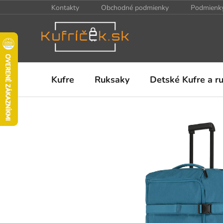
Prejsť
Kontakty
Obchodné podmienky
Podmienky
na
obsah
Kufre
Ruksaky
Detské Kufre a r