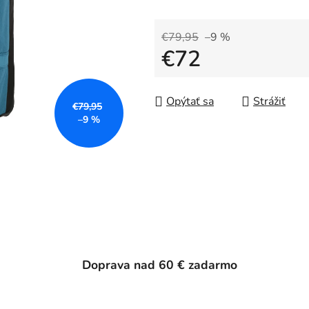
€79,95
–9 %
€72
Jednotková cena:
Opýtať sa
Strážiť
€79,95
–9 %
Doprava nad 60 € zadarmo