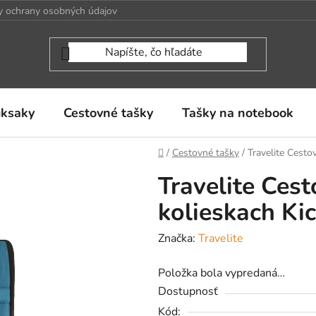
 ochrany osobných údajov
uksaky
Cestovné tašky
Tašky na notebook
Domov
/
Cestovné tašky
/
Travelite Cesto
Travelite Ces
kolieskach Ki
Značka:
Travelite
Položka bola vypredaná…
Dostupnosť
Kód: