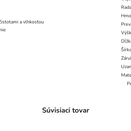
Rad
Hmo
čistotami a vlhkosťou
Prev
nie
Výš
Dĺžk
Šírk
Záru
Uzam
Mate
P
Súvisiaci tovar