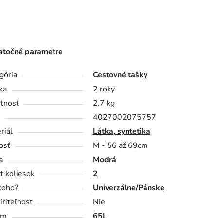
točné parametre
gória
Cestovné tašky
ka
2 roky
tnosť
2.7 kg
4027002075757
riál
Látka, syntetika
osť
M - 56 až 69cm
a
Modrá
t koliesok
2
koho?
Univerzálne/Pánske
íriteľnosť
Nie
em
65L