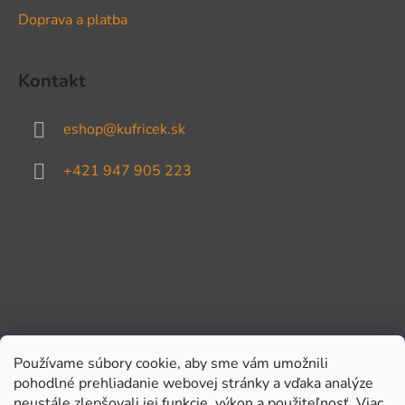
Doprava a platba
Kontakt
eshop
@
kufricek.sk
+421 947 905 223
Používame súbory cookie, aby sme vám umožnili
pohodlné prehliadanie webovej stránky a vďaka analýze
Prijímame online platby
neustále zlepšovali jej funkcie, výkon a použiteľnosť.
Viac