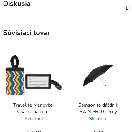
Diskusia
Súvisiaci tovar
Travelite Menovka-
Samsonite dáždnik
visačka na kufor
RAIN PRO Čierny
Multicolor Waves
skladací manuálny
Skladom
Skladom
24cm/97cm