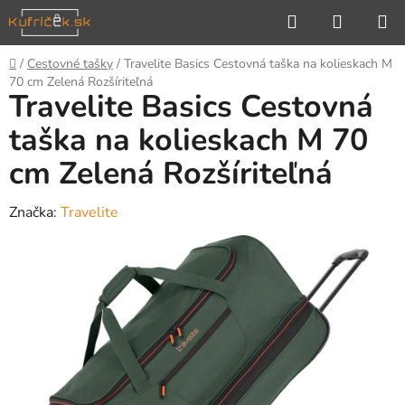
Prejsť
Hľadať
NÁKUP
na
KOŠÍK
obsah
Domov
/
Cestovné tašky
/
Travelite Basics Cestovná taška na kolieskach M
70 cm Zelená Rozšíriteľná
Travelite Basics Cestovná
taška na kolieskach M 70
cm Zelená Rozšíriteľná
Značka:
Travelite