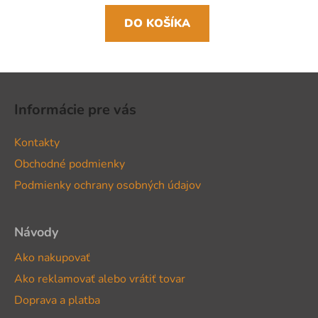
DO KOŠÍKA
Z
á
Informácie pre vás
p
ä
Kontakty
t
Obchodné podmienky
i
Podmienky ochrany osobných údajov
e
Návody
Ako nakupovať
Ako reklamovať alebo vrátiť tovar
Doprava a platba