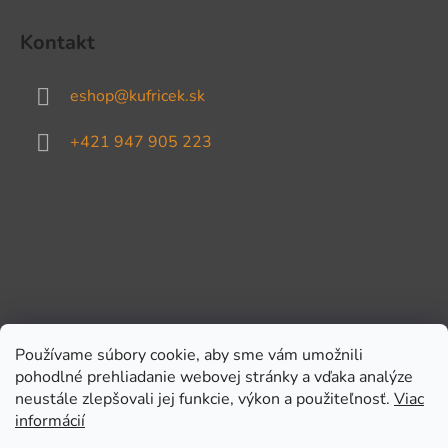
Kontakt
eshop
@
kufricek.sk
+421 947 905 223
Používame súbory cookie, aby sme vám umožnili
pohodlné prehliadanie webovej stránky a vďaka analýze
Prijímame online platby
neustále zlepšovali jej funkcie, výkon a použiteľnosť.
Viac
informácií