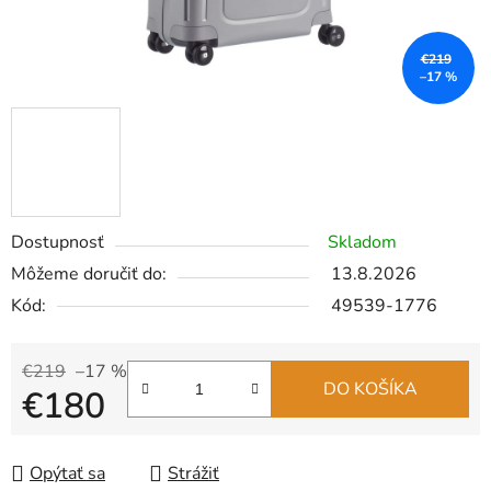
€219
–17 %
Dostupnosť
Skladom
Môžeme doručiť do:
13.8.2026
Kód:
49539-1776
€219
–17 %
DO KOŠÍKA
€180
Jednotková cena:
Opýtať sa
Strážiť