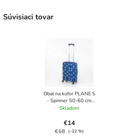
Súvisiaci tovar
Obal na kufor PLANE S
- Spinner 50-60 cm
Modrá
Skladom
€14
€18
(–22 %)