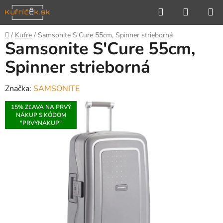
Prejsť
Hľadať
NÁKUP
na
KOŠÍK
obsah
Domov
/
Kufre
/
Samsonite S'Cure 55cm, Spinner strieborná
Samsonite S'Cure 55cm,
Spinner strieborná
Značka:
SAMSONITE
15% ZĽAVA NA PRVÝ
NÁKUP S KÓDOM
"PRVYNAKUP"