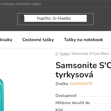
 ochrany osobných údajov
uksaky
Cestovné tašky
Tašky na notebook
Domov
/
Kufre
/
Samsonite S'Cure 55cm, 
Samsonite S'C
tyrkysová
Značka:
SAMSONITE
Dostupnosť
Môžeme doručiť do:
Kód: