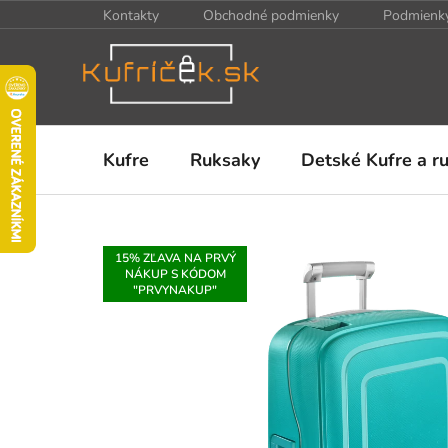
Prejsť
Kontakty
Obchodné podmienky
Podmienky
na
obsah
Kufre
Ruksaky
Detské Kufre a r
15% ZĽAVA NA PRVÝ
NÁKUP S KÓDOM
"PRVYNAKUP"