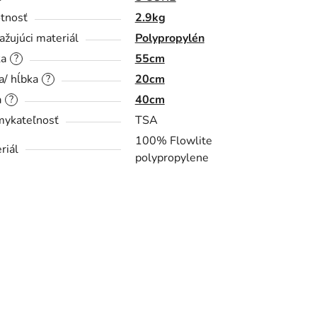
tnosť
2.9kg
ažujúci materiál
Polypropylén
ka
55cm
?
a/ hĺbka
20cm
?
a
40cm
?
ykateľnosť
TSA
100% Flowlite
riál
polypropylene