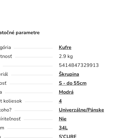
točné parametre
gória
Kufre
tnosť
2.9 kg
5414847329913
riál
Škrupina
osť
S - do 55cm
a
Modrá
t koliesok
4
koho?
Univerzálne/Pánske
íriteľnosť
Nie
em
34L
a
S'CURE