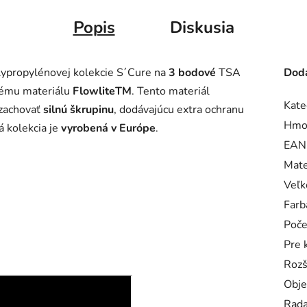
Popis
Diskusia
ypropylénovej kolekcie S´Cure na
3 bodové
TSA
Doda
vému materiálu
FlowliteTM
. Tento materiál
Kate
 zachovať
silnú škrupinu
, dodávajúcu extra ochranu
Hmo
á kolekcia je
vyrobená v Európe
.
EAN
Mate
Veľk
Farb
Poče
Pre 
Rozš
Obj
Rad