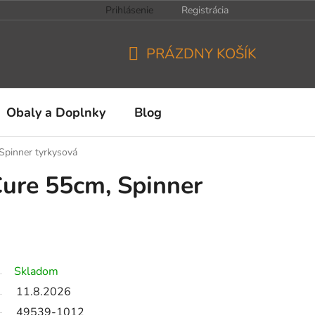
Prihlásenie
Registrácia
PRÁZDNY KOŠÍK
NÁKUPNÝ
KOŠÍK
Obaly a Doplnky
Blog
Spinner tyrkysová
ure 55cm, Spinner
Skladom
11.8.2026
49539-1012