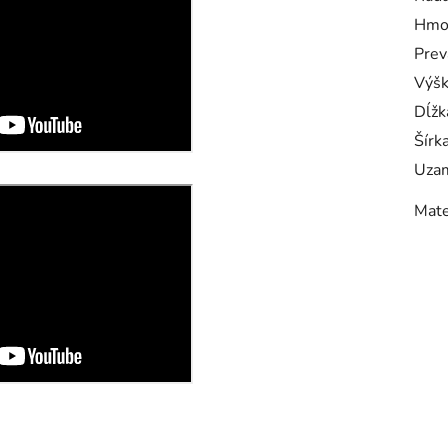
Hmo
Prev
Výš
Dĺžk
Šírk
Uzam
Mate