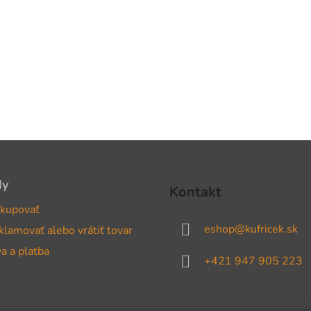
dy
Kontakt
kupovať
eshop
@
kufricek.sk
klamovať alebo vrátiť tovar
a a platba
+421 947 905 223