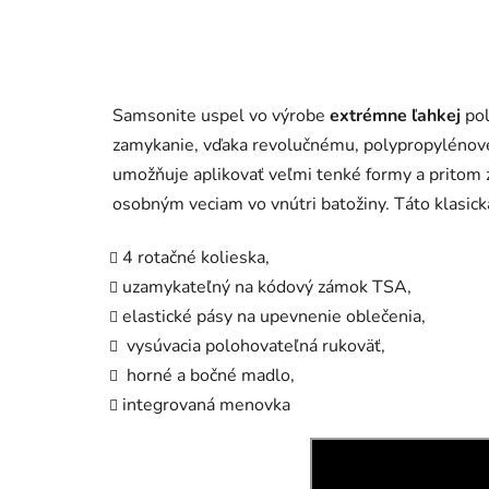
Samsonite uspel vo výrobe
extrémne ľahkej
pol
zamykanie, vďaka revolučnému, polypropyléno
umožňuje aplikovať veľmi tenké formy a pritom
osobným veciam vo vnútri batožiny. Táto klasick
4 rotačné kolieska,
uzamykateľný na kódový zámok TSA,
elastické pásy na upevnenie oblečenia,
vysúvacia polohovateľná rukoväť,
horné a bočné madlo,
integrovaná menovka