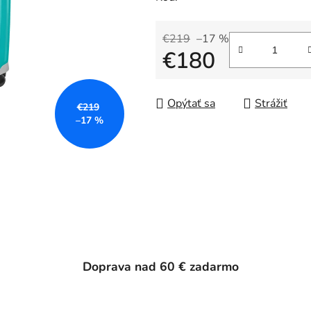
€219
–17 %
€180
Jednotková cena:
Opýtať sa
Strážiť
€219
–17 %
Doprava nad 60 € zadarmo