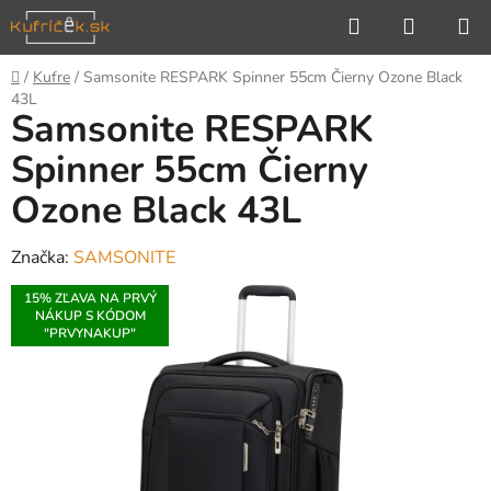
Prejsť
Hľadať
NÁKUP
na
KOŠÍK
obsah
Domov
/
Kufre
/
Samsonite RESPARK Spinner 55cm Čierny Ozone Black
43L
Samsonite RESPARK
Spinner 55cm Čierny
Ozone Black 43L
Značka:
SAMSONITE
15% ZĽAVA NA PRVÝ
NÁKUP S KÓDOM
"PRVYNAKUP"