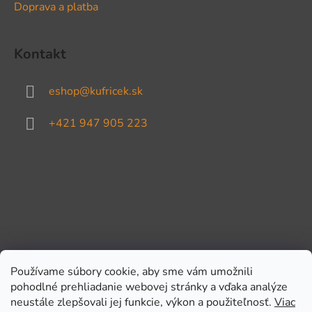
Doprava a platba
Kontakt
eshop
@
kufricek.sk
+421 947 905 223
Používame súbory cookie, aby sme vám umožnili
pohodlné prehliadanie webovej stránky a vďaka analýze
Prijímame online platby
neustále zlepšovali jej funkcie, výkon a použiteľnosť.
Viac