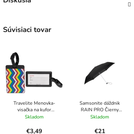
Diskusia
Súvisiaci tovar
Travelite Menovka-
Samsonite dáždnik
visačka na kufor
RAIN PRO Čierny
Multicolor Waves
skladací manuálny
Skladom
Skladom
24cm/97cm
€3,49
€21