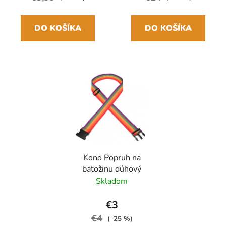
DO KOŠÍKA
DO KOŠÍKA
Kono Popruh na
batožinu dúhový
Skladom
€3
€4
(–25 %)