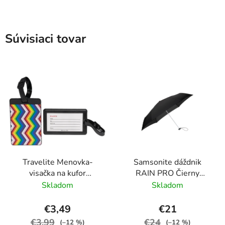
Súvisiaci tovar
Travelite Menovka-
Samsonite dáždnik
visačka na kufor
RAIN PRO Čierny
Multicolor Waves
skladací manuálny
Skladom
Skladom
24cm/97cm
€3,49
€21
€3,99
€24
(–12 %)
(–12 %)