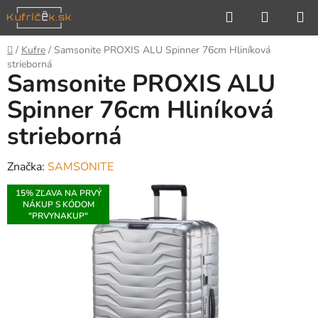
Prejsť
Hľadať
NÁKUP
na
KOŠÍK
obsah
Domov
/
Kufre
/
Samsonite PROXIS ALU Spinner 76cm Hliníková
strieborná
Samsonite PROXIS ALU
Spinner 76cm Hliníková
strieborná
Značka:
SAMSONITE
15% ZĽAVA NA PRVÝ
NÁKUP S KÓDOM
"PRVYNAKUP"