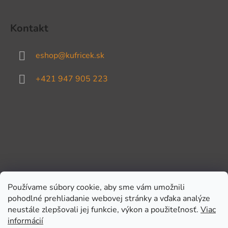
Kontakt
eshop
@
kufricek.sk
+421 947 905 223
Používame súbory cookie, aby sme vám umožnili
pohodlné prehliadanie webovej stránky a vďaka analýze
Prijímame online platby
neustále zlepšovali jej funkcie, výkon a použiteľnosť.
Viac
informácií