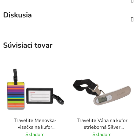
Diskusia
Súvisiaci tovar
Travelite Menovka-
Travelite Váha na kufor
visačka na kufor
strieborná Silver
Multicolor Stripes
Digitálna
Skladom
Skladom