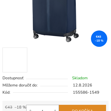
€43
–18 %
Dostupnosť
Skladom
Môžeme doručiť do:
12.8.2026
Kód:
155586-1549
€43
–18 %