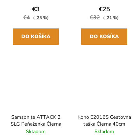
29cm/100cm Drevená
rukoväť
€3
€25
€4
€32
(–25 %)
(–21 %)
DO KOŠÍKA
DO KOŠÍKA
Samsonite ATTACK 2
Kono E2016S Cestovná
SLG Peňaženka Čierna
taška Čierna 40cm
Skladom
Skladom