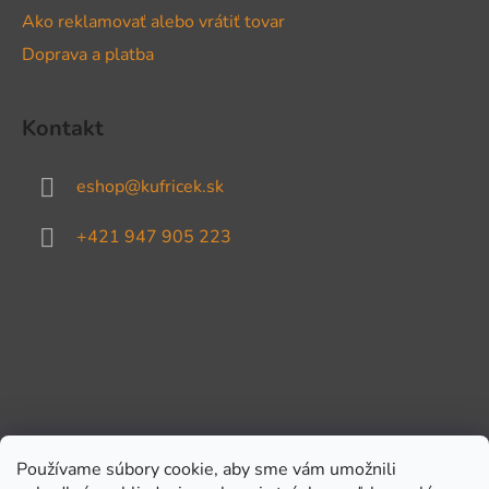
Ako reklamovať alebo vrátiť tovar
Doprava a platba
Kontakt
eshop
@
kufricek.sk
+421 947 905 223
Používame súbory cookie, aby sme vám umožnili