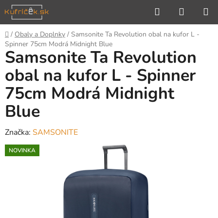
Prejsť
Hľadať
NÁKUP
na
KOŠÍK
obsah
Domov
/
Obaly a Doplnky
/
Samsonite Ta Revolution obal na kufor L -
Spinner 75cm Modrá Midnight Blue
Samsonite Ta Revolution
obal na kufor L - Spinner
75cm Modrá Midnight
Blue
Značka:
SAMSONITE
NOVINKA