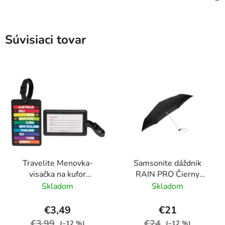
Súvisiaci tovar
Travelite Menovka-
Samsonite dáždnik
visačka na kufor
RAIN PRO Čierny
Multicolor Cities
skladací manuálny
Skladom
Skladom
24cm/97cm
€3,49
€21
€3,99
€24
(–12 %)
(–12 %)