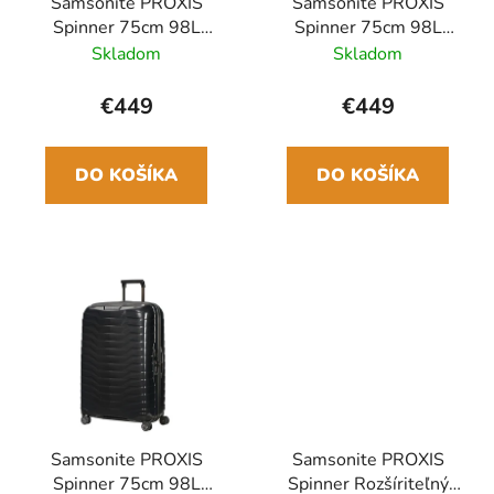
Samsonite PROXIS
Samsonite PROXIS
Spinner 75cm 98L
Spinner 75cm 98L
Modrá Petrol Blue
Strieborný
Skladom
Skladom
€449
€449
DO KOŠÍKA
DO KOŠÍKA
Samsonite PROXIS
Samsonite PROXIS
Spinner 75cm 98L
Spinner Rozšíriteľný