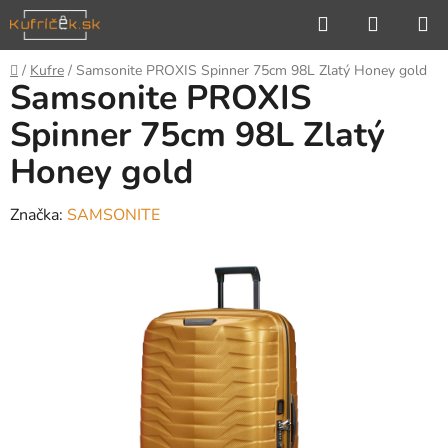
Prejsť
Hľadať
NÁKUP
na
KOŠÍK
obsah
Domov
/
Kufre
/
Samsonite PROXIS Spinner 75cm 98L Zlatý Honey gold
Samsonite PROXIS
Spinner 75cm 98L Zlatý
Honey gold
Značka:
SAMSONITE