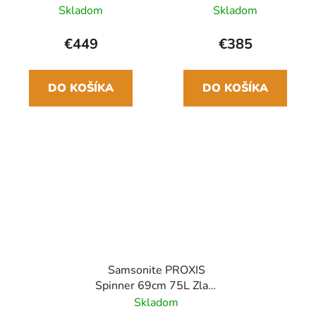
Čierna
55cm 38/44 L Zlatý
Skladom
Skladom
Honey gold
€449
€385
DO KOŠÍKA
DO KOŠÍKA
Samsonite PROXIS
Spinner 69cm 75L Zlatý
Honey gold
Skladom