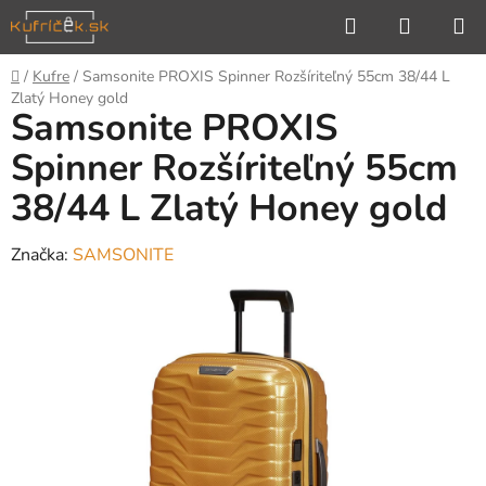
Prejsť
Hľadať
NÁKUP
na
KOŠÍK
obsah
Domov
/
Kufre
/
Samsonite PROXIS Spinner Rozšíriteľný 55cm 38/44 L
Zlatý Honey gold
Samsonite PROXIS
Spinner Rozšíriteľný 55cm
38/44 L Zlatý Honey gold
Značka:
SAMSONITE