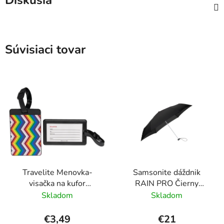
Diskusia
Súvisiaci tovar
Travelite Menovka-
Samsonite dáždnik
visačka na kufor
RAIN PRO Čierny
Multicolor Waves
skladací manuálny
Skladom
Skladom
24cm/97cm
€3,49
€21