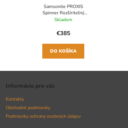
Samsonite PROXIS
Spinner Rozšíriteľný
55cm 38/44 L Čierny
Skladom
€385
DO KOŠÍKA
Z
á
Informácie pre vás
p
ä
Kontakty
t
Obchodné podmienky
i
Podmienky ochrany osobných údajov
e