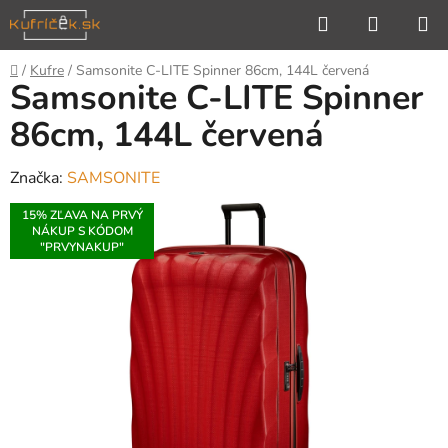
Prejsť
Hľadať
NÁKUP
na
KOŠÍK
obsah
Domov
/
Kufre
/
Samsonite C-LITE Spinner 86cm, 144L červená
Samsonite C-LITE Spinner
86cm, 144L červená
Značka:
SAMSONITE
15% ZĽAVA NA PRVÝ
NÁKUP S KÓDOM
"PRVYNAKUP"