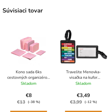
Súvisiaci tovar
Kono sada 6ks
Travelite Menovka-
cestovných organizérov,
visačka na kufor
boxov do kufra Ružová
Multicolor Cities
Skladom
Skladom
€8
€3,49
€13
€3,99
(–38 %)
(–12 %)