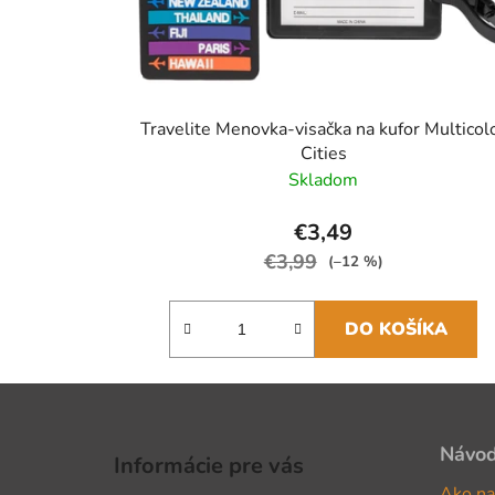
Travelite Menovka-visačka na kufor Multicol
Cities
Skladom
€3,49
€3,99
(–12 %)
DO KOŠÍKA
Z
á
Návo
Informácie pre vás
p
Ako na