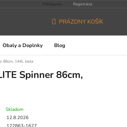
Prihlásenie
Registrácia
PRÁZDNY KOŠÍK
NÁKUPNÝ
KOŠÍK
Obaly a Doplnky
Blog
r 86cm, 144L biela
ITE Spinner 86cm,
Skladom
12.8.2026
122863-1627