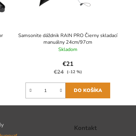
or
Samsonite dáždnik RAIN PRO Čierny skladací
manuálny 24cm/97cm
Skladom
€21
€24
(–12 %)
DO KOŠÍKA
dy
Kontakt
kupovať