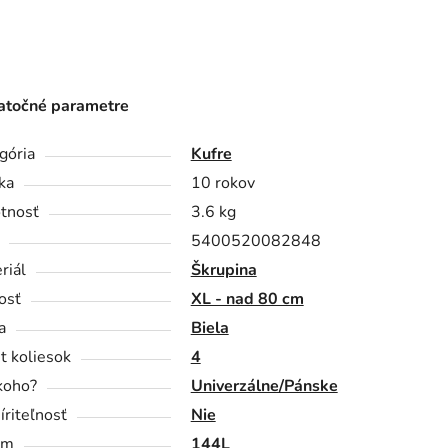
točné parametre
gória
Kufre
ka
10 rokov
tnosť
3.6 kg
5400520082848
riál
Škrupina
osť
XL - nad 80 cm
a
Biela
t koliesok
4
koho?
Univerzálne/Pánske
íriteľnosť
Nie
em
144L