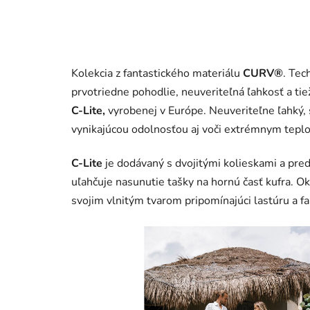
Kolekcia z fantastického materiálu
CURV®
. Tec
prvotriedne pohodlie, neuveriteľná ľahkosť a tiež
C-Lite,
vyrobenej v Európe. Neuveriteľne ľahký, 
vynikajúcou odolnosťou aj voči extrémnym tepl
C-Lite
je dodávaný s dvojitými kolieskami a pre
uľahčuje nasunutie tašky na hornú časť kufra. Ok
svojim vlnitým tvarom pripomínajúci lastúru a f