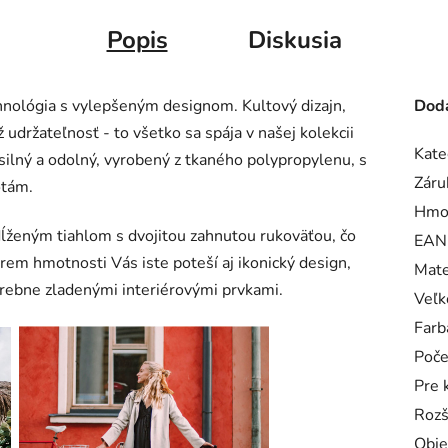
Popis
Diskusia
hnológia s vylepšeným designom. Kultový dizajn,
Doda
 udržateľnosť - to všetko sa spája v našej kolekcii
Kate
silný a odolný, vyrobený z tkaného polypropylenu, s
Záru
otám.
Hmo
dĺženým tiahlom s dvojitou zahnutou rukoväťou, čo
EAN
rem hmotnosti Vás iste poteší aj ikonický design,
Mate
arebne zladenými interiérovými prvkami.
Veľk
Farb
Poče
Pre 
Rozš
Obj