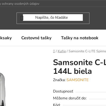
 ochrany osobných údajov
uksaky
Cestovné tašky
Tašky na notebook
Domov
/
Kufre
/
Samsonite C-LITE Spinne
Samsonite C-L
144L biela
Značka:
SAMSONITE
Dostupnosť
Môžeme doručiť do:
Kód: