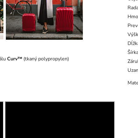
Rad
Hmo
Prev
Výš
Dĺžk
Šírk
álu
Curv™
(tkaný polypropylen)
Záru
Uzam
Mate