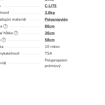
a
C-LITE
tnosť
3.6kg
ažujúci materiál
Polypropylén
ka
86cm
?
a/ hĺbka
36cm
?
a
58cm
?
ka
10 rokov
ykateľnosť
TSA
Polypropylen
riál
prémiový