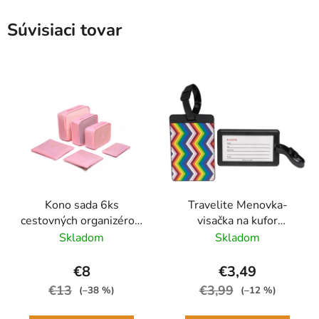
Súvisiaci tovar
Kono sada 6ks
Travelite Menovka-
cestovných organizérov,
visačka na kufor
boxov do kufra Ružová
Multicolor Waves
Skladom
Skladom
€8
€3,49
€13
€3,99
(–38 %)
(–12 %)