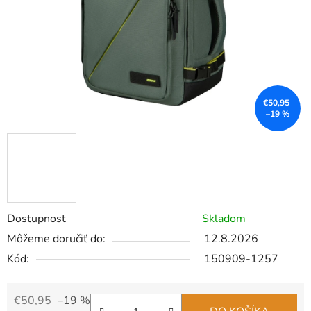
€50,95
–19 %
Dostupnosť
Skladom
Môžeme doručiť do:
12.8.2026
Kód:
150909-1257
€50,95
–19 %