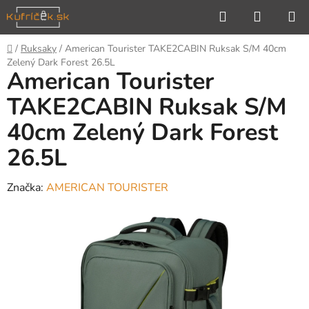
Prejsť
Hľadať
NÁKUP
na
KOŠÍK
obsah
Domov
/
Ruksaky
/
American Tourister TAKE2CABIN Ruksak S/M 40cm
Zelený Dark Forest 26.5L
American Tourister
TAKE2CABIN Ruksak S/M
40cm Zelený Dark Forest
26.5L
Značka:
AMERICAN TOURISTER