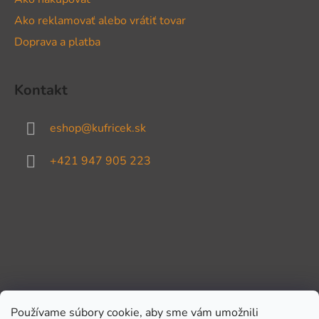
Ako reklamovať alebo vrátiť tovar
Doprava a platba
Kontakt
eshop
@
kufricek.sk
+421 947 905 223
Používame súbory cookie, aby sme vám umožnili