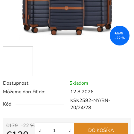
€179
–22 %
Dostupnosť
Skladom
Môžeme doručiť do:
12.8.2026
KSK2592-NY/BN-
Kód:
20/24/28
€179
–22 %
DO KOŠÍKA