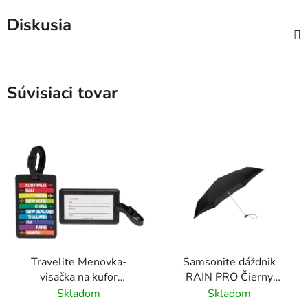
Diskusia
Súvisiaci tovar
Travelite Menovka-
Samsonite dáždnik
visačka na kufor
RAIN PRO Čierny
Multicolor Cities
skladací manuálny
Skladom
Skladom
24cm/97cm