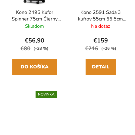
Kono 2495 Kufor
Kono 2591 Sada 3
Spinner 75cm Čierny
kufrov 55cm 66.5cm
ABS/Polykarbonát
75.5cm spinner Čierna
Skladom
Na dotaz
Polypropylén
€56,90
€159
€80
€216
(–28 %)
(–26 %)
DO KOŠÍKA
DETAIL
NOVINKA