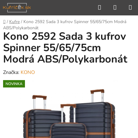
Prejsť
Hľadať
NÁKUP
na
KOŠÍK
obsah
Domov
/
Kufre
/
Kono 2592 Sada 3 kufrov Spinner 55/65/75cm Modrá
ABS/Polykarbonát
Kono 2592 Sada 3 kufrov
Spinner 55/65/75cm
Modrá ABS/Polykarbonát
Značka:
KONO
NOVINKA