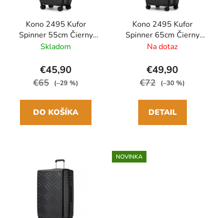
Kono 2495 Kufor
Kono 2495 Kufor
Spinner 55cm Čierny
Spinner 65cm Čierny
ABS/Polykarbonát
ABS/Polykarbonát
Skladom
Na dotaz
€45,90
€49,90
€65
€72
(–29 %)
(–30 %)
DO KOŠÍKA
DETAIL
NOVINKA