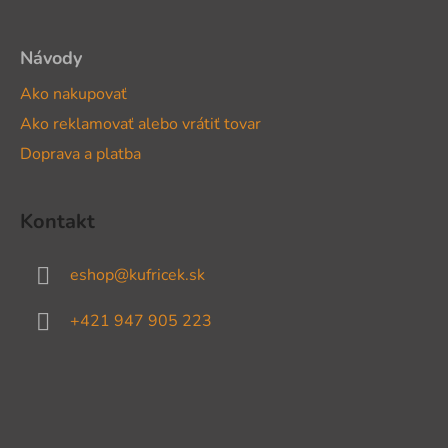
e
Návody
Ako nakupovať
Ako reklamovať alebo vrátiť tovar
Doprava a platba
Kontakt
eshop
@
kufricek.sk
+421 947 905 223