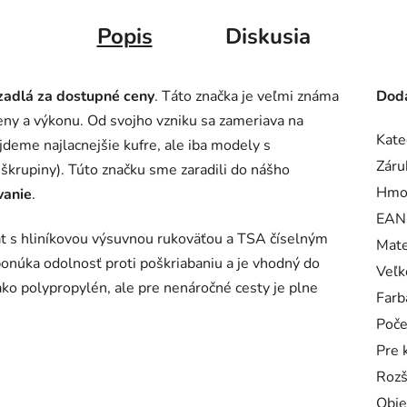
Popis
Diskusia
zadlá za dostupné ceny
. Táto značka je veľmi známa
Doda
ny a výkonu. Od svojho vzniku sa zameriava na
Kate
jdeme najlacnejšie kufre, ale iba modely s
Záru
škrupiny). Túto značku sme zaradili do nášho
Hmo
vanie
.
EAN
t s hliníkovou výsuvnou rukoväťou a TSA číselným
Mate
núka odolnosť proti poškriabaniu a je vhodný do
Veľk
 ako polypropylén, ale pre nenáročné cesty je plne
Farb
Poče
Pre 
Rozš
Obj