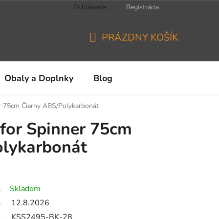
Prihlásenie
Registrácia
PRÁZDNY KOŠÍK
NÁKUPNÝ
KOŠÍK
Obaly a Doplnky
Blog
r 75cm Čierny ABS/Polykarbonát
for Spinner 75cm
olykarbonát
Skladom
12.8.2026
KSS2495-BK-28