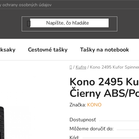
 ochrany osobných údajov
uksaky
Cestovné tašky
Tašky na notebook
Domov
/
Kufre
/
Kono 2495 Kufor Spinne
Kono 2495 Ku
Čierny ABS/P
Značka:
KONO
Dostupnosť
Môžeme doručiť do:
Kód: