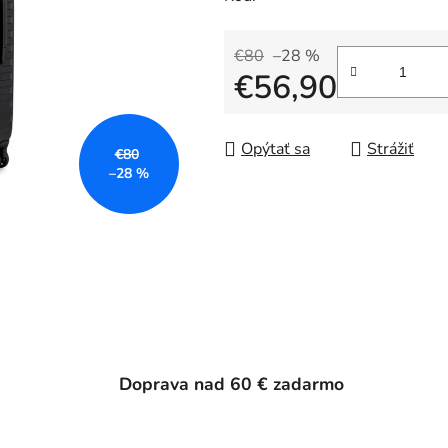
€80
–28 %
€56,90
Jednotková cena:
Opýtať sa
Strážiť
€80
–28 %
Doprava nad 60 € zadarmo