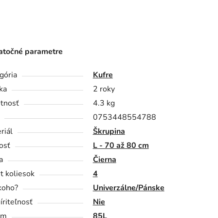
točné parametre
gória
Kufre
ka
2 roky
tnosť
4.3 kg
0753448554788
riál
Škrupina
osť
L - 70 až 80 cm
a
Čierna
t koliesok
4
koho?
Univerzálne/Pánske
íriteľnosť
Nie
em
85L