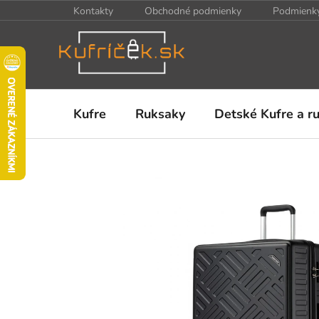
Prejsť
Kontakty
Obchodné podmienky
Podmienky
na
obsah
Kufre
Ruksaky
Detské Kufre a r