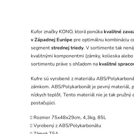
Kufor značky KONO, ktorá ponúka
kvalitné zava
v Západnej Európe
pre optimálnu kombináciu ce
segment
strednej triedy
. V sortimente tak nená
kvalitnými komponentmi (zámky, kolieska alebo 
sortimentu práve s ohľadom na
kvalitné spraco
Kufre sú vyrobené z materiálu ABS/Polykarboná
zámkom. ABS/Polykarbonát je pevný materiál, po
nízkych teplôt. Tento materiál nie je tak pružný
postačujúci.
Rozmer 75x48x29cm, 4,3kg, 85L
Vyrobený z ABS/Polykarbonátu
Zámok TSA