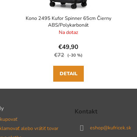
Kono 2495 Kufor Spinner 65cm Čierny
ABS/Polykarbonát
Na dotaz
€49,90
€72
(–30 %)
DETAIL
dy
Kontakt
kupovať
eshop
@
kufricek.sk
klamovať alebo vrátiť tovar