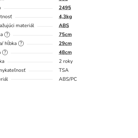
a
2495
tnosť
4,3kg
ažujúci materiál
ABS
ka
75cm
?
a/ hĺbka
29cm
?
a
48cm
?
ka
2 roky
ykateľnosť
TSA
riál
ABS/PC