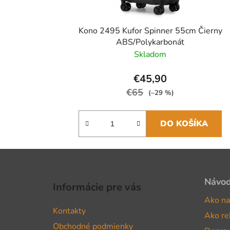
Kono 2495 Kufor Spinner 55cm Čierny
ABS/Polykarbonát
Skladom
€45,90
€65
(–29 %)
DO KOŠÍKA
Z
á
Návo
Informácie pre vás
p
Ako na
ä
Kontakty
Ako re
t
Obchodné podmienky