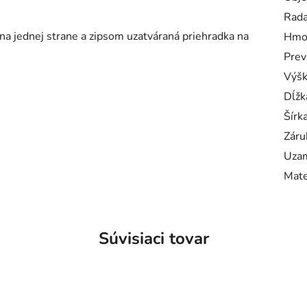
Rad
a jednej strane a zipsom uzatváraná priehradka na
Hmo
Prev
Výš
Dĺžk
Šírk
Záru
Uzam
Mate
Súvisiaci tovar